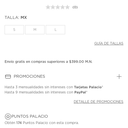
(0)
Sin
puntuación.
TALLA:
MX
Enlace
en
la
S
M
L
misma
página.
GUÍA DE TALLAS
Envío gratis en compras superiores a $399.00 M.N.
PROMOCIONES
Tarjetas Palacio
Hasta
3 mensualidades
sin intereses con
*
PayPal
Hasta
9 mensualidades
sin intereses con
*
DETALLE DE PROMOCIONES
PUNTOS PALACIO
Obtén
174
Puntos Palacio con esta compra.