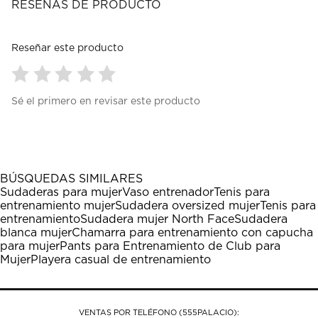
RESEÑAS DE PRODUCTO
Reseñar este producto
Seleccionar
Seleccionar
Seleccionar
Seleccionar
Seleccionar
Sé el primero en revisar este producto
para
para
para
para
para
calificar
calificar
calificar
calificar
calificar
el
el
el
el
el
artículo
artículo
artículo
artículo
artículo
con
con
con
con
con
1
2
3
4
5
BÚSQUEDAS SIMILARES
estrella
estrellas.
estrellas.
estrellas.
estrellas.
Sudaderas para mujer
Vaso entrenador
Tenis para
Esta
Esta
Esta
Esta
Esta
entrenamiento mujer
Sudadera oversized mujer
Tenis para
acción
acción
acción
acción
acción
entrenamiento
Sudadera mujer North Face
Sudadera
abrirá
abrirá
abrirá
abrirá
abrirá
blanca mujer
Chamarra para entrenamiento con capucha
el
el
el
el
el
para mujer
Pants para Entrenamiento de Club para
formulario
formulario
formulario
formulario
formulario
Mujer
Playera casual de entrenamiento
de
de
de
de
de
envío.
envío.
envío.
envío.
envío.
VENTAS POR TELÉFONO (555PALACIO):