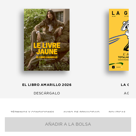
EL LIBRO AMARILLO 2026
LA GAC
DESCÁRGALO
AGOS
TÉRMINOS Y CONDICIONES
AVISO DE PRIVACIDAD
POLITICAS
AÑADIR A LA BOLSA