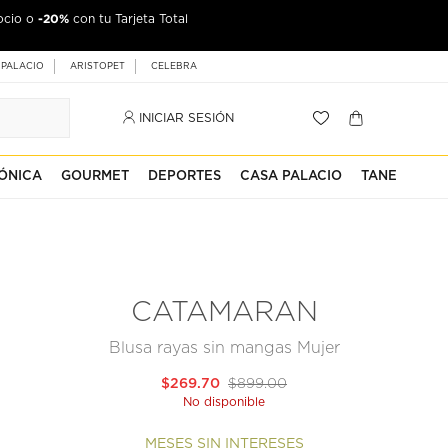
-20%
ocio o
con tu Tarjeta Total
 PALACIO
ARISTOPET
CELEBRA
INICIAR SESIÓN
ÓNICA
GOURMET
DEPORTES
CASA PALACIO
TANE
CATAMARAN
Blusa rayas sin mangas Mujer
$269.70
$899.00
No disponible
MESES SIN INTERESES