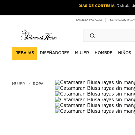
Ir
Ir
DÍAS DE CORTESÍA
. Disfruta 
al
al
contenido
contenido
principal
de
TARJETA PALACIO
SERVICIOS PALA
pie
de
página
REBAJAS
DISEÑADORES
MUJER
HOMBRE
NIÑOS
MUJER
ROPA