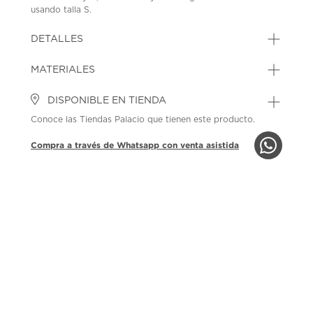
usando talla S.
SKU: 45060622
MODEL: CTD-16-NAV-SETOP-A
DETALLES
MATERIALES
DISPONIBLE EN TIENDA
Conoce las Tiendas Palacio que tienen este producto.
Compra a través de Whatsapp con venta asistida