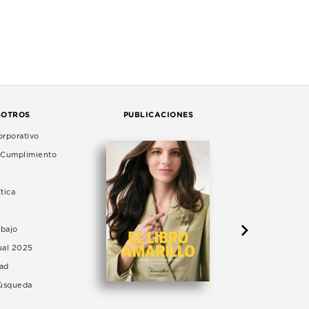
SOTROS
PUBLICACIONES
rporativo
e Cumplimiento
tica
abajo
ual 2025
dad
Búsqueda
LA 