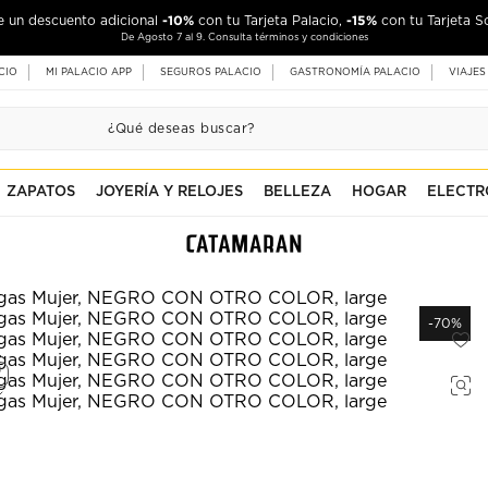
-10%
-15%
de un descuento adicional
con tu Tarjeta Palacio,
con tu Tarjeta S
De Agosto 7 al 9. Consulta términos y condiciones
CIO
MI PALACIO APP
SEGUROS PALACIO
GASTRONOMÍA PALACIO
VIAJES
ZAPATOS
JOYERÍA Y RELOJES
BELLEZA
HOGAR
ELECTR
-70%