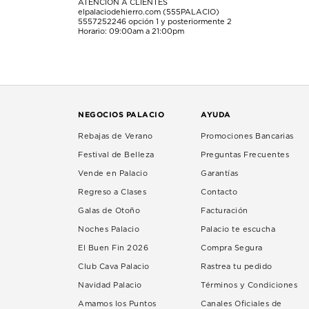
ATENCIÓN A CLIENTES
elpalaciodehierro.com (555PALACIO)
5557252246
opción 1 y posteriormente 2
Horario: 09:00am a 21:00pm
NEGOCIOS PALACIO
AYUDA
Rebajas de Verano
Promociones Bancarias
Festival de Belleza
Preguntas Frecuentes
Vende en Palacio
Garantías
Regreso a Clases
Contacto
Galas de Otoño
Facturación
Noches Palacio
Palacio te escucha
El Buen Fin 2026
Compra Segura
Club Cava Palacio
Rastrea tu pedido
Navidad Palacio
Términos y Condiciones
Amamos los Puntos
Canales Oficiales de