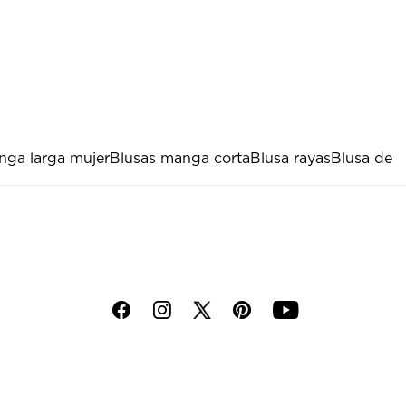
nga larga mujer
Blusas manga corta
Blusa rayas
Blusa de
f
i
p
y