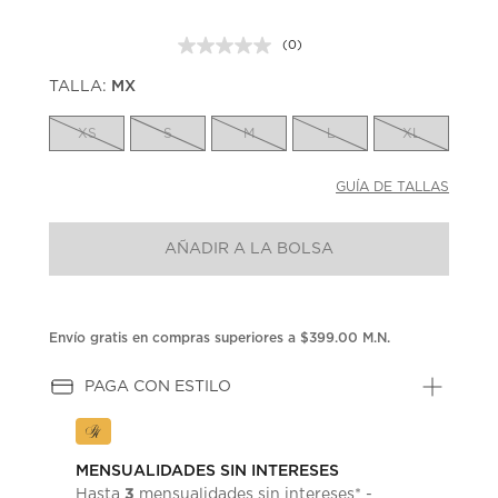
(0)
Sin
puntuación.
TALLA:
MX
Enlace
en
la
XS
S
M
L
XL
misma
página.
GUÍA DE TALLAS
AÑADIR A LA BOLSA
Envío gratis en compras superiores a $399.00 M.N.
PAGA CON ESTILO
MENSUALIDADES SIN INTERESES
3
Hasta
mensualidades sin intereses* -