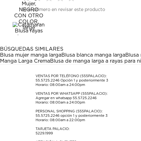
Seleccionar
Seleccionar
Seleccionar
Seleccionar
Seleccionar
Sé el primero en revisar este producto
para
para
para
para
para
calificar
calificar
calificar
calificar
calificar
el
el
el
el
el
artículo
artículo
artículo
artículo
artículo
con
con
con
con
con
1
2
3
4
5
estrella
estrellas.
estrellas.
estrellas.
estrellas.
BÚSQUEDAS SIMILARES
Esta
Esta
Esta
Esta
Esta
Blusa mujer manga larga
Blusa blanca manga larga
Blusa
acción
acción
acción
acción
acción
Manga Larga Crema
Blusa de manga larga a rayas para n
abrirá
abrirá
abrirá
abrirá
abrirá
el
el
el
el
el
formulario
formulario
formulario
formulario
formulario
VENTAS POR TELÉFONO (555PALACIO):
55.5725.2246
Opción 1 y posteriormente 3
de
de
de
de
de
Horario: 08:00am a 24:00pm
envío.
envío.
envío.
envío.
envío.
VENTAS POR WHATSAPP (555PALACIO):
Agregar en whatsapp 55.5725.2246
Horario: 08:00am a 24:00pm
PERSONAL SHOPPING (555PALACIO):
55.5725.2246
opción 1 y posteriormente 3
Horario: 08:00am a 22:00pm
TARJETA PALACIO:
5229.1999