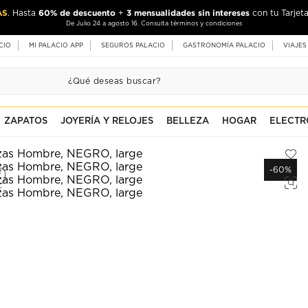
AS
60% de descuento
3 mensualidades sin intereses
. Hasta
+
con tu Tarjeta
De Julio 24 a agosto 16. Consulta términos y condiciones
CIO
MI PALACIO APP
SEGUROS PALACIO
GASTRONOMÍA PALACIO
VIAJES
ZAPATOS
JOYERÍA Y RELOJES
BELLEZA
HOGAR
ELECTR
-60%