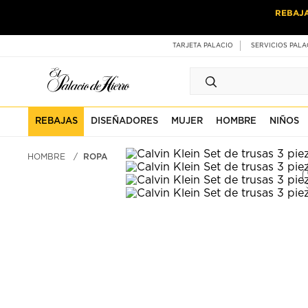
Ir
Ir
REBAJ
al
al
contenido
contenido
principal
de
TARJETA PALACIO
SERVICIOS PALA
pie
de
página
REBAJAS
DISEÑADORES
MUJER
HOMBRE
NIÑOS
HOMBRE
ROPA