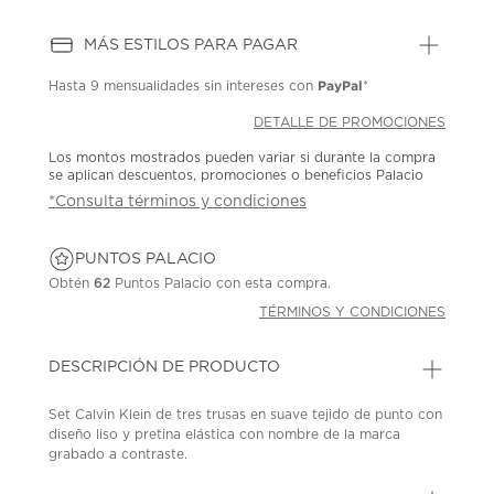
MÁS ESTILOS PARA PAGAR
PayPal
Hasta
9 mensualidades
sin intereses con
*
DETALLE DE PROMOCIONES
Los montos mostrados pueden variar si durante la compra
se aplican descuentos, promociones o beneficios Palacio
*Consulta términos y condiciones
PUNTOS PALACIO
Obtén
62
Puntos Palacio con esta compra.
TÉRMINOS Y CONDICIONES
DESCRIPCIÓN DE PRODUCTO
Set Calvin Klein de tres trusas en suave tejido de punto con
diseño liso y pretina elástica con nombre de la marca
grabado a contraste.
SKU: 45340123
MODEL: NB3610-008