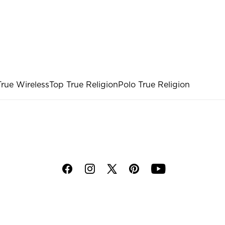
rue Wireless
Top True Religion
Polo True Religion
f
i
p
y