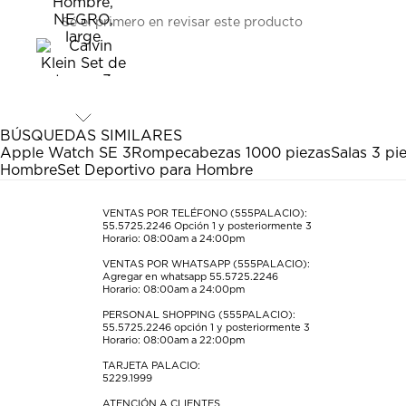
Seleccionar
Seleccionar
Seleccionar
Seleccionar
Seleccionar
Sé el primero en revisar este producto
para
para
para
para
para
calificar
calificar
calificar
calificar
calificar
el
el
el
el
el
artículo
artículo
artículo
artículo
artículo
con
con
con
con
con
1
2
3
4
5
estrella
estrellas.
estrellas.
estrellas.
estrellas.
BÚSQUEDAS SIMILARES
Esta
Esta
Esta
Esta
Esta
Apple Watch SE 3
Rompecabezas 1000 piezas
Salas 3 pi
acción
acción
acción
acción
acción
Hombre
Set Deportivo para Hombre
abrirá
abrirá
abrirá
abrirá
abrirá
el
el
el
el
el
formulario
formulario
formulario
formulario
formulario
VENTAS POR TELÉFONO (555PALACIO):
55.5725.2246
Opción 1 y posteriormente 3
de
de
de
de
de
Horario: 08:00am a 24:00pm
envío.
envío.
envío.
envío.
envío.
VENTAS POR WHATSAPP (555PALACIO):
Agregar en whatsapp 55.5725.2246
Horario: 08:00am a 24:00pm
PERSONAL SHOPPING (555PALACIO):
55.5725.2246
opción 1 y posteriormente 3
Horario: 08:00am a 22:00pm
TARJETA PALACIO:
5229.1999
ATENCIÓN A CLIENTES