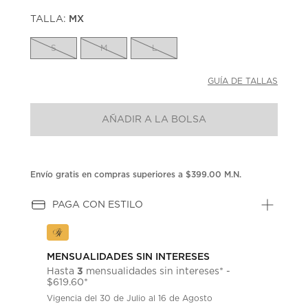
puntuación.
TALLA:
MX
Enlace
en
la
S
M
L
misma
página.
GUÍA DE TALLAS
AÑADIR A LA BOLSA
Envío gratis en compras superiores a $399.00 M.N.
PAGA CON ESTILO
MENSUALIDADES SIN INTERESES
3
Hasta
mensualidades sin intereses* -
$619.60*
Vigencia del 30 de Julio al 16 de Agosto