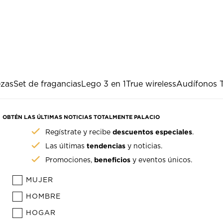
ezas
Set de fragancias
Lego 3 en 1
True wireless
Audífonos T
OBTÉN LAS ÚLTIMAS NOTICIAS TOTALMENTE PALACIO
descuentos especiales
Regístrate y recibe
.
tendencias
Las últimas
y noticias.
beneficios
Promociones,
y eventos únicos.
MUJER
HOMBRE
HOGAR