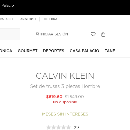
 Palacio
 PALACIO
ARISTOPET
CELEBRA
INICIAR SESIÓN
ÓNICA
GOURMET
DEPORTES
CASA PALACIO
TANE
CALVIN KLEIN
Set de trusas 3 piezas Hombre
$619.60
$1,549.00
No disponible
MESES SIN INTERESES
(0)
Sin