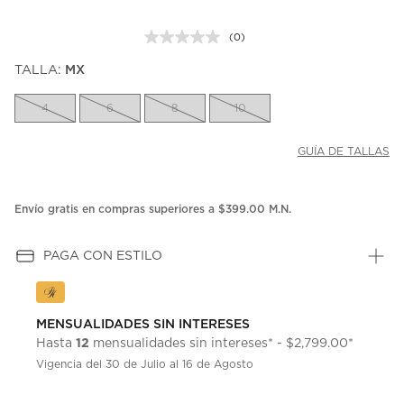
(0)
Sin
puntuación.
TALLA:
MX
Enlace
en
la
4
6
8
10
misma
página.
GUÍA DE TALLAS
Envío gratis en compras superiores a $399.00 M.N.
PAGA CON ESTILO
MENSUALIDADES SIN INTERESES
12
Hasta
mensualidades sin intereses* - $2,799.00*
Vigencia del 30 de Julio al 16 de Agosto