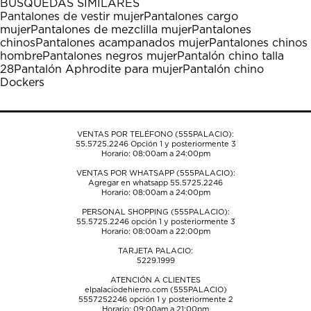
BÚSQUEDAS SIMILARES
estrella
estrellas.
estrellas.
estrellas.
estrellas.
Pantalones de vestir mujer
Pantalones cargo
Esta
Esta
Esta
Esta
Esta
mujer
Pantalones de mezclilla mujer
Pantalones
acción
acción
acción
acción
acción
chinos
Pantalones acampanados mujer
Pantalones chinos
abrirá
abrirá
abrirá
abrirá
abrirá
hombre
Pantalones negros mujer
Pantalón chino talla
el
el
el
el
el
28
Pantalón Aphrodite para mujer
Pantalón chino
formulario
formulario
formulario
formulario
formulario
Dockers
de
de
de
de
de
envío.
envío.
envío.
envío.
envío.
VENTAS POR TELÉFONO (555PALACIO):
55.5725.2246
Opción 1 y posteriormente 3
Horario: 08:00am a 24:00pm
VENTAS POR WHATSAPP (555PALACIO):
Agregar en whatsapp 55.5725.2246
Horario: 08:00am a 24:00pm
PERSONAL SHOPPING (555PALACIO):
55.5725.2246
opción 1 y posteriormente 3
Horario: 08:00am a 22:00pm
TARJETA PALACIO:
5229.1999
ATENCIÓN A CLIENTES
elpalaciodehierro.com (555PALACIO)
5557252246
opción 1 y posteriormente 2
Horario: 09:00am a 21:00pm