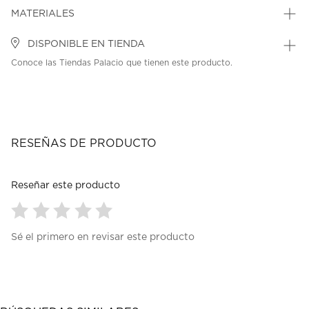
MATERIALES
DISPONIBLE EN TIENDA
Conoce las Tiendas Palacio que tienen este producto.
RESEÑAS DE PRODUCTO
Reseñar este producto
Seleccionar
Seleccionar
Seleccionar
Seleccionar
Seleccionar
Sé el primero en revisar este producto
para
para
para
para
para
calificar
calificar
calificar
calificar
calificar
el
el
el
el
el
artículo
artículo
artículo
artículo
artículo
con
con
con
con
con
1
2
3
4
5