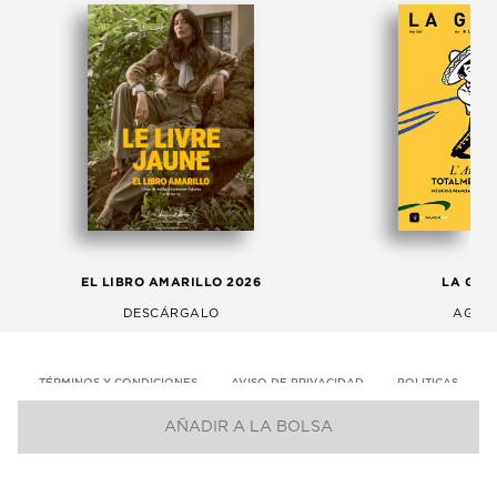
EL LIBRO AMARILLO 2026
LA GAC
DESCÁRGALO
AGOS
TÉRMINOS Y CONDICIONES
AVISO DE PRIVACIDAD
POLITICAS
AÑADIR A LA BOLSA