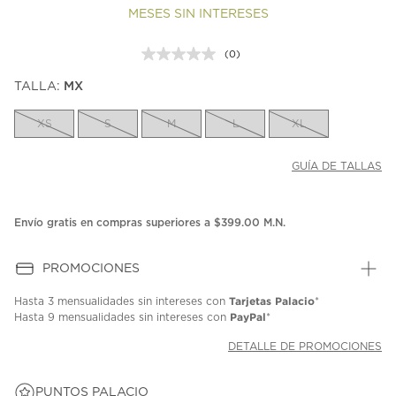
MESES SIN INTERESES
(0)
Sin
puntuación.
TALLA:
MX
Enlace
en
la
XS
S
M
L
XL
misma
página.
GUÍA DE TALLAS
Envío gratis en compras superiores a $399.00 M.N.
PROMOCIONES
Tarjetas Palacio
Hasta
3 mensualidades
sin intereses con
*
PayPal
Hasta
9 mensualidades
sin intereses con
*
DETALLE DE PROMOCIONES
PUNTOS PALACIO