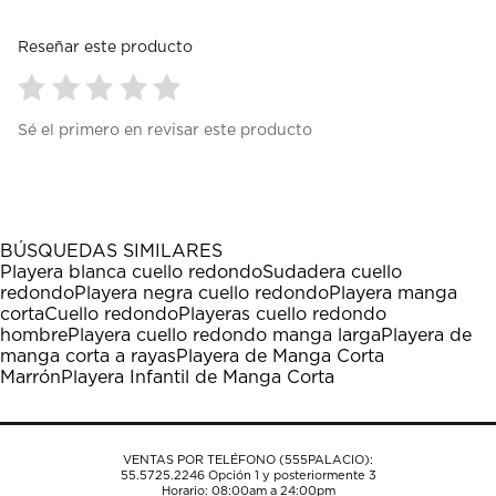
Reseñar este producto
Seleccionar
Seleccionar
Seleccionar
Seleccionar
Seleccionar
Sé el primero en revisar este producto
para
para
para
para
para
calificar
calificar
calificar
calificar
calificar
el
el
el
el
el
artículo
artículo
artículo
artículo
artículo
con
con
con
con
con
1
2
3
4
5
BÚSQUEDAS SIMILARES
estrella
estrellas.
estrellas.
estrellas.
estrellas.
Playera blanca cuello redondo
Sudadera cuello
Esta
Esta
Esta
Esta
Esta
redondo
Playera negra cuello redondo
Playera manga
acción
acción
acción
acción
acción
corta
Cuello redondo
Playeras cuello redondo
abrirá
abrirá
abrirá
abrirá
abrirá
hombre
Playera cuello redondo manga larga
Playera de
el
el
el
el
el
manga corta a rayas
Playera de Manga Corta
formulario
formulario
formulario
formulario
formulario
Marrón
Playera Infantil de Manga Corta
de
de
de
de
de
envío.
envío.
envío.
envío.
envío.
VENTAS POR TELÉFONO (555PALACIO):
55.5725.2246
Opción 1 y posteriormente 3
Horario: 08:00am a 24:00pm