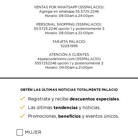
VENTAS POR WHATSAPP (555PALACIO):
Agregar en whatsapp 55.5725.2246
Horario: 08:00am a 24:00pm
PERSONAL SHOPPING (555PALACIO):
55.5725.2246
opción 1 y posteriormente 3
Horario: 08:00am a 22:00pm
TARJETA PALACIO:
5229.1999
ATENCIÓN A CLIENTES
elpalaciodehierro.com (555PALACIO)
5557252246
opción 1 y posteriormente 2
Horario: 09:00am a 21:00pm
OBTÉN LAS ÚLTIMAS NOTICIAS TOTALMENTE PALACIO
descuentos especiales
Regístrate y recibe
.
tendencias
Las últimas
y noticias.
beneficios
Promociones,
y eventos únicos.
MUJER