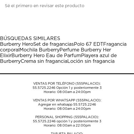
Seleccionar
Seleccionar
Seleccionar
Seleccionar
Seleccionar
Sé el primero en revisar este producto
para
para
para
para
para
calificar
calificar
calificar
calificar
calificar
el
el
el
el
el
artículo
artículo
artículo
artículo
artículo
con
con
con
con
con
1
2
3
4
5
BÚSQUEDAS SIMILARES
estrella
estrellas.
estrellas.
estrellas.
estrellas.
Burberry Hero
Set de fragancias
Polo 67 EDT
Fragancia
Esta
Esta
Esta
Esta
Esta
corporal
Mochila Burberry
Perfume Burberry Her
acción
acción
acción
acción
acción
Elixir
Burberry Hero Eau de Parfum
Playera azul de
abrirá
abrirá
abrirá
abrirá
abrirá
Burberry
Crema sin fragancia
Loción sin fragancia
el
el
el
el
el
formulario
formulario
formulario
formulario
formulario
de
de
de
de
de
envío.
envío.
envío.
envío.
envío.
VENTAS POR TELÉFONO (555PALACIO):
55.5725.2246
Opción 1 y posteriormente 3
Horario: 08:00am a 24:00pm
VENTAS POR WHATSAPP (555PALACIO):
Agregar en whatsapp 55.5725.2246
Horario: 08:00am a 24:00pm
PERSONAL SHOPPING (555PALACIO):
55.5725.2246
opción 1 y posteriormente 3
Horario: 08:00am a 22:00pm
TARJETA PALACIO: