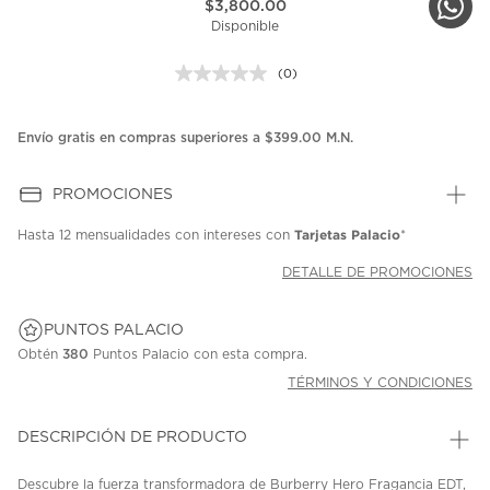
$3,800.00
Disponible
(0)
Sin
puntuación.
Enlace
en
Envío gratis en compras superiores a $399.00 M.N.
la
misma
página.
PROMOCIONES
Tarjetas Palacio
Hasta
12 mensualidades
con intereses con
*
DETALLE DE PROMOCIONES
PUNTOS PALACIO
Obtén
380
Puntos Palacio con esta compra.
TÉRMINOS Y CONDICIONES
DESCRIPCIÓN DE PRODUCTO
Descubre la fuerza transformadora de Burberry Hero Fragancia EDT,