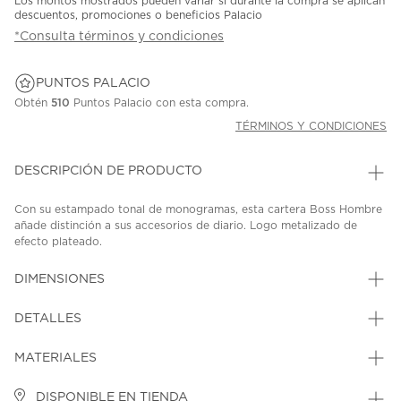
Los montos mostrados pueden variar si durante la compra se aplican
descuentos, promociones o beneficios Palacio
*Consulta términos y condiciones
PUNTOS PALACIO
Obtén
510
Puntos Palacio con esta compra.
TÉRMINOS Y CONDICIONES
DESCRIPCIÓN DE PRODUCTO
Con su estampado tonal de monogramas, esta cartera Boss Hombre
añade distinción a sus accesorios de diario. Logo metalizado de
efecto plateado.
SKU: 44858972
MODEL: 50552844003
DIMENSIONES
DETALLES
MATERIALES
DISPONIBLE EN TIENDA