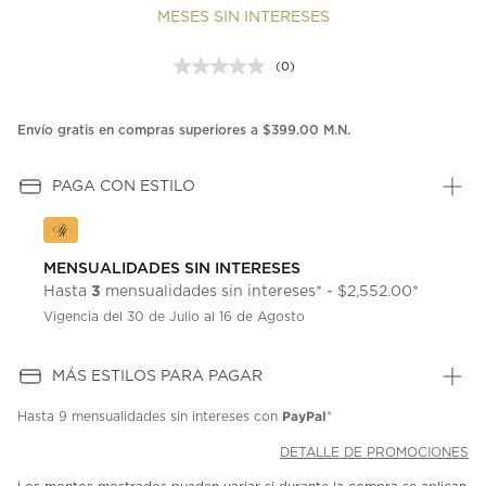
MESES SIN INTERESES
(0)
Sin
puntuación.
Enlace
en
Envío gratis en compras superiores a $399.00 M.N.
la
misma
página.
PAGA CON ESTILO
MENSUALIDADES SIN INTERESES
3
Hasta
mensualidades sin intereses* - $2,552.00*
Vigencia del 30 de Julio al 16 de Agosto
MÁS ESTILOS PARA PAGAR
PayPal
Hasta
9 mensualidades
sin intereses con
*
DETALLE DE PROMOCIONES