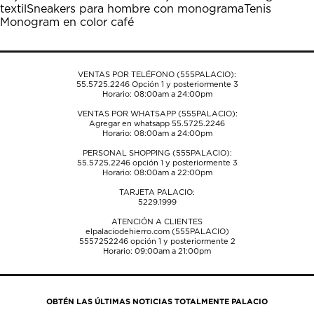
abrirá
abrirá
abrirá
abrirá
abrirá
textil
Sneakers para hombre con monograma
Tenis
el
el
el
el
el
Monogram en color café
formulario
formulario
formulario
formulario
formulario
de
de
de
de
de
envío.
envío.
envío.
envío.
envío.
VENTAS POR TELÉFONO (555PALACIO):
55.5725.2246
Opción 1 y posteriormente 3
Horario: 08:00am a 24:00pm
VENTAS POR WHATSAPP (555PALACIO):
Agregar en whatsapp 55.5725.2246
Horario: 08:00am a 24:00pm
PERSONAL SHOPPING (555PALACIO):
55.5725.2246
opción 1 y posteriormente 3
Horario: 08:00am a 22:00pm
TARJETA PALACIO:
5229.1999
ATENCIÓN A CLIENTES
elpalaciodehierro.com (555PALACIO)
5557252246
opción 1 y posteriormente 2
Horario: 09:00am a 21:00pm
OBTÉN LAS ÚLTIMAS NOTICIAS TOTALMENTE PALACIO