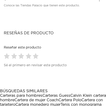
Conoce las Tiendas Palacio que tienen este producto.
RESEÑAS DE PRODUCTO
Reseñar este producto
Seleccionar
Seleccionar
Seleccionar
Seleccionar
Seleccionar
Sé el primero en revisar este producto
para
para
para
para
para
calificar
calificar
calificar
calificar
calificar
el
el
el
el
el
artículo
artículo
artículo
artículo
artículo
con
con
con
con
con
1
2
3
4
5
BÚSQUEDAS SIMILARES
estrella
estrellas.
estrellas.
estrellas.
estrellas.
Carteras para hombres
Carteras Guess
Calvin Klein cartera
Esta
Esta
Esta
Esta
Esta
hombre
Cartera de mujer Coach
Cartera Polo
Cartera con
acción
acción
acción
acción
acción
tarjetero
Cartera monedero mujer
Tenis con monograma