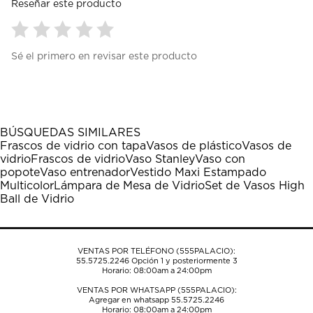
Reseñar este producto
Seleccionar
Seleccionar
Seleccionar
Seleccionar
Seleccionar
Sé el primero en revisar este producto
para
para
para
para
para
calificar
calificar
calificar
calificar
calificar
el
el
el
el
el
artículo
artículo
artículo
artículo
artículo
con
con
con
con
con
1
2
3
4
5
BÚSQUEDAS SIMILARES
estrella
estrellas.
estrellas.
estrellas.
estrellas.
Frascos de vidrio con tapa
Vasos de plástico
Vasos de
Esta
Esta
Esta
Esta
Esta
vidrio
Frascos de vidrio
Vaso Stanley
Vaso con
acción
acción
acción
acción
acción
popote
Vaso entrenador
Vestido Maxi Estampado
abrirá
abrirá
abrirá
abrirá
abrirá
Multicolor
Lámpara de Mesa de Vidrio
Set de Vasos High
el
el
el
el
el
Ball de Vidrio
formulario
formulario
formulario
formulario
formulario
de
de
de
de
de
envío.
envío.
envío.
envío.
envío.
VENTAS POR TELÉFONO (555PALACIO):
55.5725.2246
Opción 1 y posteriormente 3
Horario: 08:00am a 24:00pm
VENTAS POR WHATSAPP (555PALACIO):
Agregar en whatsapp 55.5725.2246
Horario: 08:00am a 24:00pm