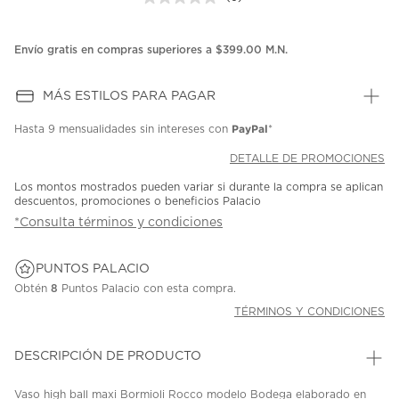
Sin
puntuación.
Enlace
en
Envío gratis en compras superiores a $399.00 M.N.
la
misma
página.
MÁS ESTILOS PARA PAGAR
PayPal
Hasta
9 mensualidades
sin intereses con
*
DETALLE DE PROMOCIONES
Los montos mostrados pueden variar si durante la compra se aplican
descuentos, promociones o beneficios Palacio
*Consulta términos y condiciones
PUNTOS PALACIO
Obtén
8
Puntos Palacio con esta compra.
TÉRMINOS Y CONDICIONES
DESCRIPCIÓN DE PRODUCTO
Vaso high ball maxi Bormioli Rocco modelo Bodega elaborado en