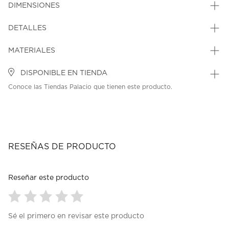
DIMENSIONES
DETALLES
MATERIALES
DISPONIBLE EN TIENDA
Conoce las Tiendas Palacio que tienen este producto.
RESEÑAS DE PRODUCTO
Reseñar este producto
Seleccionar
Seleccionar
Seleccionar
Seleccionar
Seleccionar
Sé el primero en revisar este producto
para
para
para
para
para
calificar
calificar
calificar
calificar
calificar