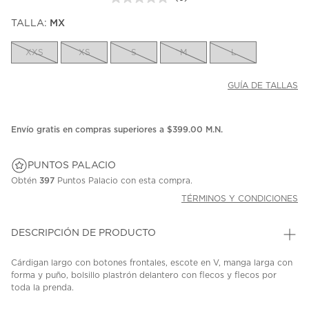
Sin
puntuación.
TALLA:
MX
Enlace
en
la
XXS
XS
S
M
L
misma
página.
GUÍA DE TALLAS
Envío gratis en compras superiores a $399.00 M.N.
PUNTOS PALACIO
Obtén
397
Puntos Palacio con esta compra.
TÉRMINOS Y CONDICIONES
DESCRIPCIÓN DE PRODUCTO
Cárdigan largo con botones frontales, escote en V, manga larga con
forma y puño, bolsillo plastrón delantero con flecos y flecos por
toda la prenda.
SKU: 45300312
MODEL: 261BR7311.10070