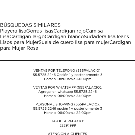
el
el
el
el
el
artículo
artículo
artículo
artículo
artículo
con
con
con
con
con
1
2
3
4
5
BÚSQUEDAS SIMILARES
estrella
estrellas.
estrellas.
estrellas.
estrellas.
Playera lisa
Gorras lisas
Cardigan rojo
Camisa
Esta
Esta
Esta
Esta
Esta
Lisa
Cardigan largo
Cardigan blanco
Sudadera lisa
Jeans
acción
acción
acción
acción
acción
Lisos para Mujer
Suela de cuero lisa para mujer
Cardigan
abrirá
abrirá
abrirá
abrirá
abrirá
para Mujer Rosa
el
el
el
el
el
formulario
formulario
formulario
formulario
formulario
de
de
de
de
de
envío.
envío.
envío.
envío.
envío.
VENTAS POR TELÉFONO (555PALACIO):
55.5725.2246
Opción 1 y posteriormente 3
Horario: 08:00am a 24:00pm
VENTAS POR WHATSAPP (555PALACIO):
Agregar en whatsapp 55.5725.2246
Horario: 08:00am a 24:00pm
PERSONAL SHOPPING (555PALACIO):
55.5725.2246
opción 1 y posteriormente 3
Horario: 08:00am a 22:00pm
TARJETA PALACIO:
5229.1999
ATENCIÓN A CLIENTES