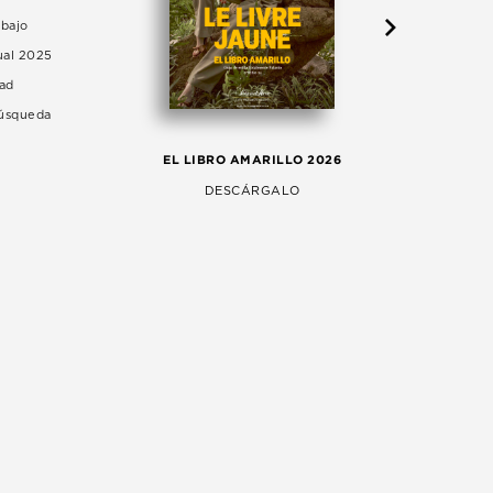
abajo
ual 2025
dad
Búsqueda
LA 
EL LIBRO AMARILLO 2026
AG
DESCÁRGALO