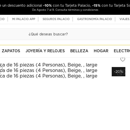
-10%
-15%
de un descuento adicional
con tu Tarjeta Palacio,
con tu Tarjeta S
De Agosto 7 al 9. Consulta términos y condiciones
CIO
MI PALACIO APP
SEGUROS PALACIO
GASTRONOMÍA PALACIO
VIAJES
ZAPATOS
JOYERÍA Y RELOJES
BELLEZA
HOGAR
ELECTR
-20%