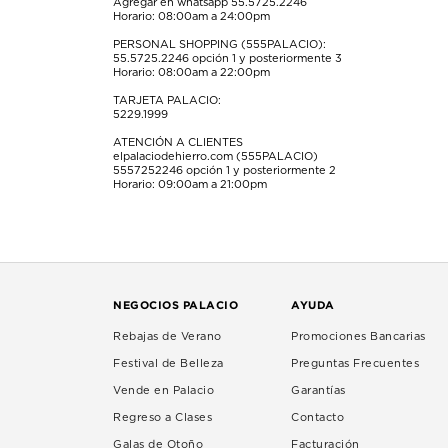
Agregar en whatsapp 55.5725.2246
Horario: 08:00am a 24:00pm
PERSONAL SHOPPING (555PALACIO):
55.5725.2246
opción 1 y posteriormente 3
Horario: 08:00am a 22:00pm
TARJETA PALACIO:
5229.1999
ATENCIÓN A CLIENTES
elpalaciodehierro.com (555PALACIO)
5557252246
opción 1 y posteriormente 2
Horario: 09:00am a 21:00pm
NEGOCIOS PALACIO
AYUDA
Rebajas de Verano
Promociones Bancarias
Festival de Belleza
Preguntas Frecuentes
Vende en Palacio
Garantías
Regreso a Clases
Contacto
Galas de Otoño
Facturación