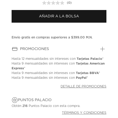
(0)
Sin
puntuación.
Enlace
AÑADIR A LA BOLSA
en
la
misma
página.
Envío gratis en compras superiores a $399.00 M.N.
PROMOCIONES
Tarjetas Palacio
Hasta
12 mensualidades
sin intereses con
*
Tarjetas American
Hasta
9 mensualidades
sin intereses con
Express
*
Tarjetas BBVA
Hasta
9 mensualidades
sin intereses con
*
PayPal
Hasta
9 mensualidades
sin intereses con
*
DETALLE DE PROMOCIONES
PUNTOS PALACIO
Obtén
216
Puntos Palacio con esta compra.
TÉRMINOS Y CONDICIONES