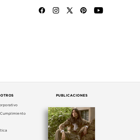
f
i
p
y
SOTROS
PUBLICACIONES
rporativo
e Cumplimiento
tica