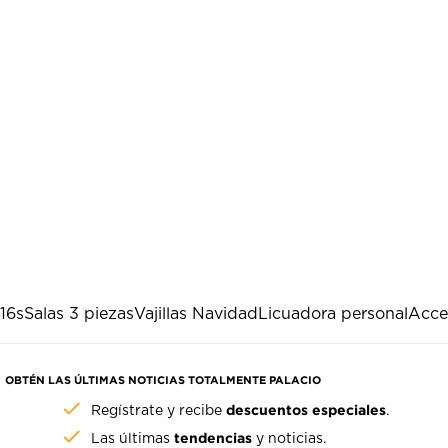
16s
Salas 3 piezas
Vajillas Navidad
Licuadora personal
Acce
OBTÉN LAS ÚLTIMAS NOTICIAS TOTALMENTE PALACIO
descuentos especiales
Regístrate y recibe
.
tendencias
Las últimas
y noticias.