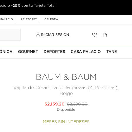
-20%
ocio o
con tu Tarjeta Total
 PALACIO
ARISTOPET
CELEBRA
INICIAR SESIÓN
ÓNICA
GOURMET
DEPORTES
CASA PALACIO
TANE
BAUM & BAUM
Vajilla de Cerámica de 16 piezas (4 Personas),
Beige
$2,159.20
$2,699.00
Disponible
MESES SIN INTERESES