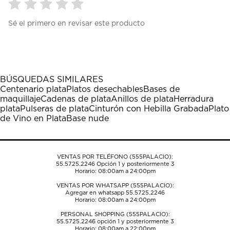
Seleccionar
Seleccionar
Seleccionar
Seleccionar
Seleccionar
Sé el primero en revisar este producto
para
para
para
para
para
calificar
calificar
calificar
calificar
calificar
el
el
el
el
el
artículo
artículo
artículo
artículo
artículo
con
con
con
con
con
1
2
3
4
5
BÚSQUEDAS SIMILARES
estrella
estrellas.
estrellas.
estrellas.
estrellas.
Centenario plata
Platos desechables
Bases de
Esta
Esta
Esta
Esta
Esta
maquillaje
Cadenas de plata
Anillos de plata
Herradura
acción
acción
acción
acción
acción
plata
Pulseras de plata
Cinturón con Hebilla Grabada
Plato
abrirá
abrirá
abrirá
abrirá
abrirá
de Vino en Plata
Base nude
el
el
el
el
el
formulario
formulario
formulario
formulario
formulario
de
de
de
de
de
envío.
envío.
envío.
envío.
envío.
VENTAS POR TELÉFONO (555PALACIO):
55.5725.2246
Opción 1 y posteriormente 3
Horario: 08:00am a 24:00pm
VENTAS POR WHATSAPP (555PALACIO):
Agregar en whatsapp 55.5725.2246
Horario: 08:00am a 24:00pm
PERSONAL SHOPPING (555PALACIO):
55.5725.2246
opción 1 y posteriormente 3
Horario: 08:00am a 22:00pm