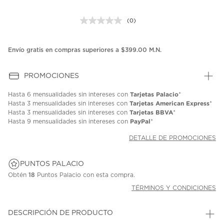
(0)
Sin
puntuación.
Enlace
en
Envío gratis en compras superiores a $399.00 M.N.
la
misma
página.
PROMOCIONES
Tarjetas Palacio
Hasta
6 mensualidades
sin intereses con
*
Tarjetas American Express
Hasta
3 mensualidades
sin intereses con
*
Tarjetas BBVA
Hasta
3 mensualidades
sin intereses con
*
PayPal
Hasta
9 mensualidades
sin intereses con
*
DETALLE DE PROMOCIONES
PUNTOS PALACIO
Obtén
18
Puntos Palacio con esta compra.
TÉRMINOS Y CONDICIONES
DESCRIPCIÓN DE PRODUCTO