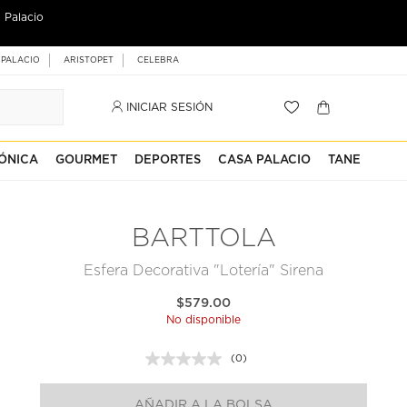
 Palacio
 PALACIO
ARISTOPET
CELEBRA
INICIAR SESIÓN
ÓNICA
GOURMET
DEPORTES
CASA PALACIO
TANE
BARTTOLA
Esfera Decorativa "Lotería" Sirena
$579.00
No disponible
(0)
Sin
puntuación.
Enlace
AÑADIR A LA BOLSA