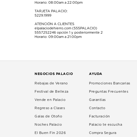
Horario: 08:00am a 22:00pm
TARJETA PALACIO:
5229.1999
ATENCIÓN A CLIENTES
elpalaciodehierro.com (555PALACIO)
5557252246
opción 1 y posteriormente 2
Horario: 09:00am a 21:00pm
NEGOCIOS PALACIO
AYUDA
Rebajas de Verano
Promociones Bancarias
Festival de Belleza
Preguntas Frecuentes
Vende en Palacio
Garantías
Regreso a Clases
Contacto
Galas de Otoño
Facturación
Noches Palacio
Palacio te escucha
El Buen Fin 2026
Compra Segura