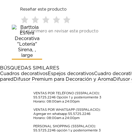
Reseñar este producto
Seleccionar
Seleccionar
Seleccionar
Seleccionar
Seleccionar
Sé el primero en revisar este producto
para
para
para
para
para
calificar
calificar
calificar
calificar
calificar
el
el
el
el
el
artículo
artículo
artículo
artículo
artículo
con
con
con
con
con
1
2
3
4
5
estrella
estrellas.
estrellas.
estrellas.
estrellas.
BÚSQUEDAS SIMILARES
Esta
Esta
Esta
Esta
Esta
Cuadros decorativos
Espejos decorativos
Cuadro decorati
acción
acción
acción
acción
acción
pared
Difusor Premium para Decoración y Aroma
Difusor 
abrirá
abrirá
abrirá
abrirá
abrirá
el
el
el
el
el
formulario
formulario
formulario
formulario
formulario
VENTAS POR TELÉFONO (555PALACIO):
55.5725.2246
Opción 1 y posteriormente 3
de
de
de
de
de
Horario: 08:00am a 24:00pm
envío.
envío.
envío.
envío.
envío.
VENTAS POR WHATSAPP (555PALACIO):
Agregar en whatsapp 55.5725.2246
Horario: 08:00am a 24:00pm
PERSONAL SHOPPING (555PALACIO):
55.5725.2246
opción 1 y posteriormente 3