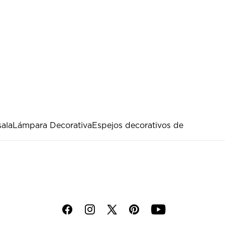
sala
Lámpara Decorativa
Espejos decorativos de
f
i
p
y