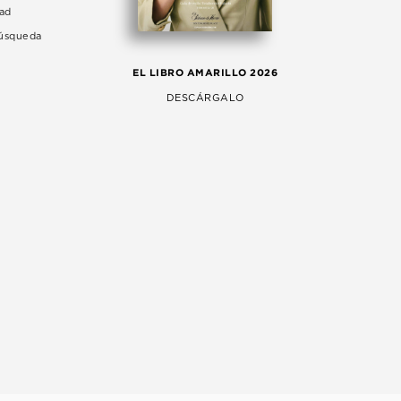
dad
Búsqueda
LA 
EL LIBRO AMARILLO 2026
AG
DESCÁRGALO