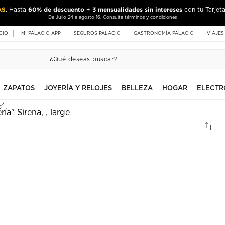
AS
60% de descuento
3 mensualidades sin intereses
. Hasta
+
con tu Tarjeta
De Julio 24 a agosto 16. Consulta términos y condiciones
CIO
MI PALACIO APP
SEGUROS PALACIO
GASTRONOMÍA PALACIO
VIAJES
ZAPATOS
JOYERÍA Y RELOJES
BELLEZA
HOGAR
ELECTR