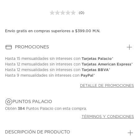
(0)
Sin
puntuación.
Enlace
en
Envío gratis en compras superiores a $399.00 M.N.
la
misma
página.
PROMOCIONES
Tarjetas Palacio
Hasta
15 mensualidades
sin intereses con
*
Tarjetas American Express
Hasta
12 mensualidades
sin intereses con
*
Tarjetas BBVA
Hasta
12 mensualidades
sin intereses con
*
PayPal
Hasta
9 mensualidades
sin intereses con
*
DETALLE DE PROMOCIONES
PUNTOS PALACIO
Obtén
384
Puntos Palacio con esta compra.
TÉRMINOS Y CONDICIONES
DESCRIPCIÓN DE PRODUCTO