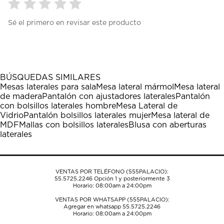
Seleccionar
Seleccionar
Seleccionar
Seleccionar
Seleccionar
Sé el primero en revisar este producto
para
para
para
para
para
calificar
calificar
calificar
calificar
calificar
el
el
el
el
el
artículo
artículo
artículo
artículo
artículo
con
con
con
con
con
1
2
3
4
5
BÚSQUEDAS SIMILARES
estrella
estrellas.
estrellas.
estrellas.
estrellas.
Mesas laterales para sala
Mesa lateral mármol
Mesa lateral
Esta
Esta
Esta
Esta
Esta
de madera
Pantalón con ajustadores laterales
Pantalón
acción
acción
acción
acción
acción
con bolsillos laterales hombre
Mesa Lateral de
abrirá
abrirá
abrirá
abrirá
abrirá
Vidrio
Pantalón bolsillos laterales mujer
Mesa lateral de
el
el
el
el
el
MDF
Mallas con bolsillos laterales
Blusa con aberturas
formulario
formulario
formulario
formulario
formulario
laterales
de
de
de
de
de
envío.
envío.
envío.
envío.
envío.
VENTAS POR TELÉFONO (555PALACIO):
55.5725.2246
Opción 1 y posteriormente 3
Horario: 08:00am a 24:00pm
VENTAS POR WHATSAPP (555PALACIO):
Agregar en whatsapp 55.5725.2246
Horario: 08:00am a 24:00pm