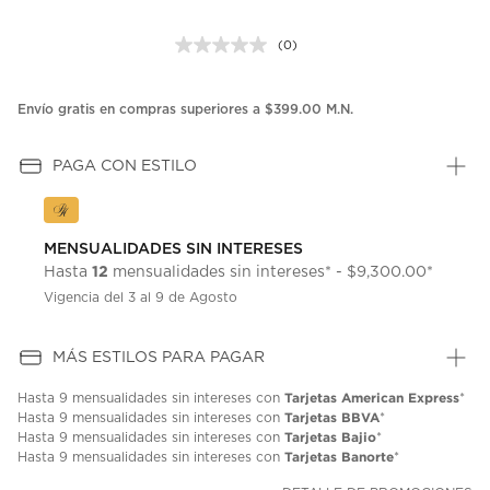
(0)
Sin
puntuación.
Enlace
en
Envío gratis en compras superiores a $399.00 M.N.
la
misma
página.
PAGA CON ESTILO
MENSUALIDADES SIN INTERESES
12
Hasta
mensualidades sin intereses* - $9,300.00*
Vigencia del 3 al 9 de Agosto
MÁS ESTILOS PARA PAGAR
Tarjetas American Express
Hasta
9 mensualidades
sin intereses con
*
Tarjetas BBVA
Hasta
9 mensualidades
sin intereses con
*
Tarjetas Bajio
Hasta
9 mensualidades
sin intereses con
*
Tarjetas Banorte
Hasta
9 mensualidades
sin intereses con
*