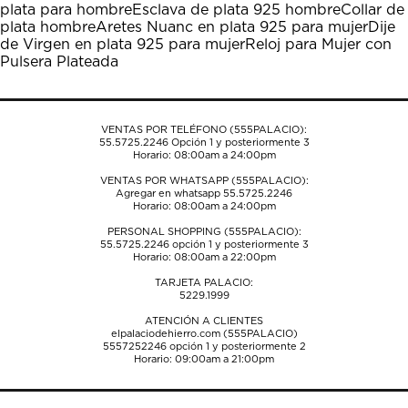
plata para hombre
Esclava de plata 925 hombre
Collar de
abrirá
abrirá
abrirá
abrirá
abrirá
plata hombre
Aretes Nuanc en plata 925 para mujer
Dije
el
el
el
el
el
de Virgen en plata 925 para mujer
Reloj para Mujer con
formulario
formulario
formulario
formulario
formulario
Pulsera Plateada
de
de
de
de
de
envío.
envío.
envío.
envío.
envío.
VENTAS POR TELÉFONO (555PALACIO):
55.5725.2246
Opción 1 y posteriormente 3
Horario: 08:00am a 24:00pm
VENTAS POR WHATSAPP (555PALACIO):
Agregar en whatsapp 55.5725.2246
Horario: 08:00am a 24:00pm
PERSONAL SHOPPING (555PALACIO):
55.5725.2246
opción 1 y posteriormente 3
Horario: 08:00am a 22:00pm
TARJETA PALACIO:
5229.1999
ATENCIÓN A CLIENTES
elpalaciodehierro.com (555PALACIO)
5557252246
opción 1 y posteriormente 2
Horario: 09:00am a 21:00pm