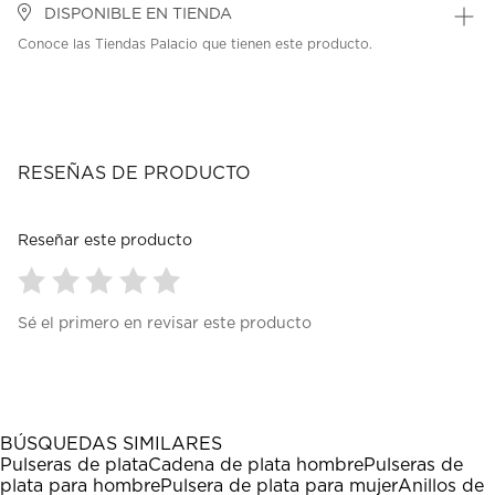
DISPONIBLE EN TIENDA
Conoce las Tiendas Palacio que tienen este producto.
RESEÑAS DE PRODUCTO
Reseñar este producto
Seleccionar
Seleccionar
Seleccionar
Seleccionar
Seleccionar
Sé el primero en revisar este producto
para
para
para
para
para
calificar
calificar
calificar
calificar
calificar
el
el
el
el
el
artículo
artículo
artículo
artículo
artículo
con
con
con
con
con
1
2
3
4
5
BÚSQUEDAS SIMILARES
estrella
estrellas.
estrellas.
estrellas.
estrellas.
Pulseras de plata
Cadena de plata hombre
Pulseras de
Esta
Esta
Esta
Esta
Esta
plata para hombre
Pulsera de plata para mujer
Anillos de
acción
acción
acción
acción
acción