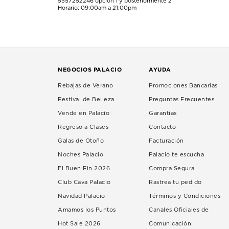
5557252246
opción 1 y posteriormente 2
Horario: 09:00am a 21:00pm
NEGOCIOS PALACIO
AYUDA
Rebajas de Verano
Promociones Bancarias
Festival de Belleza
Preguntas Frecuentes
Vende en Palacio
Garantías
Regreso a Clases
Contacto
Galas de Otoño
Facturación
Noches Palacio
Palacio te escucha
El Buen Fin 2026
Compra Segura
Club Cava Palacio
Rastrea tu pedido
Navidad Palacio
Términos y Condiciones
Amamos los Puntos
Canales Oficiales de
Hot Sale 2026
Comunicación