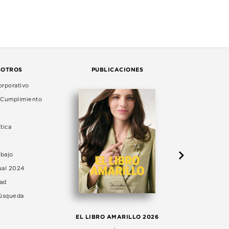
SOTROS
PUBLICACIONES
rporativo
e Cumplimiento
tica
abajo
ual 2024
dad
Búsqueda
LA 
EL LIBRO AMARILLO 2026
AG