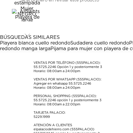
Sé el primero en revisar este producto
para
para
para
para
para
calificar
calificar
calificar
calificar
calificar
el
el
el
el
el
artículo
artículo
artículo
artículo
artículo
con
con
con
con
con
1
2
3
4
5
estrella
estrellas.
estrellas.
estrellas.
estrellas.
BÚSQUEDAS SIMILARES
Esta
Esta
Esta
Esta
Esta
Playera blanca cuello redondo
Sudadera cuello redondo
P
acción
acción
acción
acción
acción
redondo manga larga
Pijama para mujer con playera de 
abrirá
abrirá
abrirá
abrirá
abrirá
el
el
el
el
el
formulario
formulario
formulario
formulario
formulario
VENTAS POR TELÉFONO (555PALACIO):
55.5725.2246
Opción 1 y posteriormente 3
de
de
de
de
de
Horario: 08:00am a 24:00pm
envío.
envío.
envío.
envío.
envío.
VENTAS POR WHATSAPP (555PALACIO):
Agregar en whatsapp 55.5725.2246
Horario: 08:00am a 24:00pm
PERSONAL SHOPPING (555PALACIO):
55.5725.2246
opción 1 y posteriormente 3
Horario: 08:00am a 22:00pm
TARJETA PALACIO:
5229.1999
ATENCIÓN A CLIENTES
elpalaciodehierro.com (555PALACIO)