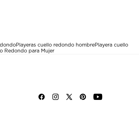
edondo
Playeras cuello redondo hombre
Playera cuello
lo Redondo para Mujer
f
i
p
y