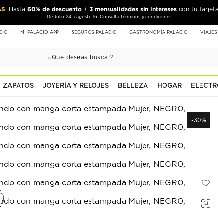
AS
60% de descuento
3 mensualidades sin intereses
. Hasta
+
con tu Tarjeta
De Julio 24 a agosto 16. Consulta términos y condiciones
CIO
MI PALACIO APP
SEGUROS PALACIO
GASTRONOMÍA PALACIO
VIAJES
ZAPATOS
JOYERÍA Y RELOJES
BELLEZA
HOGAR
ELECTR
-30%