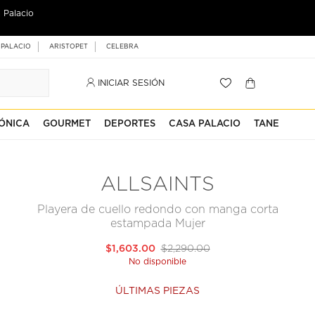
 Palacio
 PALACIO
ARISTOPET
CELEBRA
INICIAR SESIÓN
ÓNICA
GOURMET
DEPORTES
CASA PALACIO
TANE
ALLSAINTS
Playera de cuello redondo con manga corta
estampada Mujer
$1,603.00
$2,290.00
No disponible
ÚLTIMAS PIEZAS