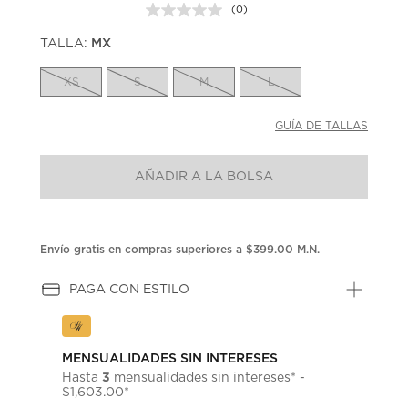
(0)
Sin
puntuación.
TALLA:
MX
Enlace
en
la
XS
S
M
L
misma
página.
GUÍA DE TALLAS
AÑADIR A LA BOLSA
Envío gratis en compras superiores a $399.00 M.N.
PAGA CON ESTILO
MENSUALIDADES SIN INTERESES
3
Hasta
mensualidades sin intereses* -
$1,603.00*