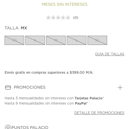
MESES SIN INTERESES
(0)
Sin
puntuación.
TALLA:
MX
Enlace
en
la
XS
S
M
L
XL
misma
página.
GUÍA DE TALLAS
Envío gratis en compras superiores a $399.00 M.N.
PROMOCIONES
Tarjetas Palacio
Hasta
3 mensualidades
sin intereses con
*
PayPal
Hasta
9 mensualidades
sin intereses con
*
DETALLE DE PROMOCIONES
PUNTOS PALACIO