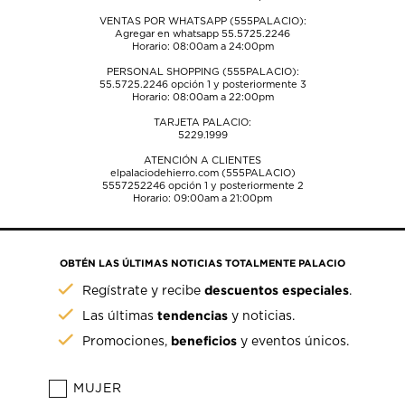
VENTAS POR WHATSAPP (555PALACIO):
Agregar en whatsapp 55.5725.2246
Horario: 08:00am a 24:00pm
PERSONAL SHOPPING (555PALACIO):
55.5725.2246
opción 1 y posteriormente 3
Horario: 08:00am a 22:00pm
TARJETA PALACIO:
5229.1999
ATENCIÓN A CLIENTES
elpalaciodehierro.com (555PALACIO)
5557252246
opción 1 y posteriormente 2
Horario: 09:00am a 21:00pm
OBTÉN LAS ÚLTIMAS NOTICIAS TOTALMENTE PALACIO
descuentos especiales
Regístrate y recibe
.
tendencias
Las últimas
y noticias.
beneficios
Promociones,
y eventos únicos.
MUJER