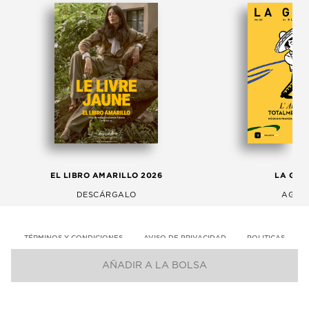
EL LIBRO AMARILLO 2026
LA GAC
DESCÁRGALO
AGOS
TÉRMINOS Y CONDICIONES
AVISO DE PRIVACIDAD
POLITICAS
AÑADIR A LA BOLSA