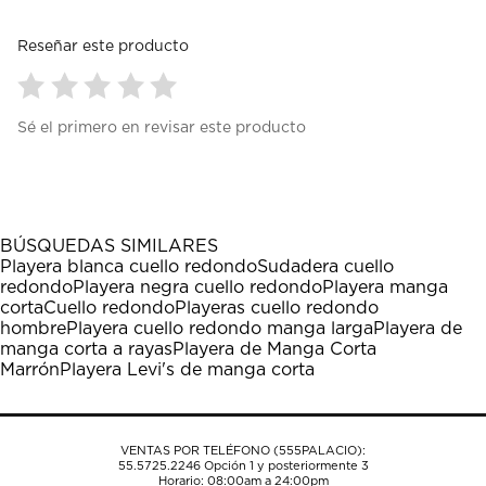
Reseñar este producto
Seleccionar
Seleccionar
Seleccionar
Seleccionar
Seleccionar
Sé el primero en revisar este producto
para
para
para
para
para
calificar
calificar
calificar
calificar
calificar
el
el
el
el
el
artículo
artículo
artículo
artículo
artículo
con
con
con
con
con
1
2
3
4
5
BÚSQUEDAS SIMILARES
estrella
estrellas.
estrellas.
estrellas.
estrellas.
Playera blanca cuello redondo
Sudadera cuello
Esta
Esta
Esta
Esta
Esta
redondo
Playera negra cuello redondo
Playera manga
acción
acción
acción
acción
acción
corta
Cuello redondo
Playeras cuello redondo
abrirá
abrirá
abrirá
abrirá
abrirá
hombre
Playera cuello redondo manga larga
Playera de
el
el
el
el
el
manga corta a rayas
Playera de Manga Corta
formulario
formulario
formulario
formulario
formulario
Marrón
Playera Levi's de manga corta
de
de
de
de
de
envío.
envío.
envío.
envío.
envío.
VENTAS POR TELÉFONO (555PALACIO):
55.5725.2246
Opción 1 y posteriormente 3
Horario: 08:00am a 24:00pm