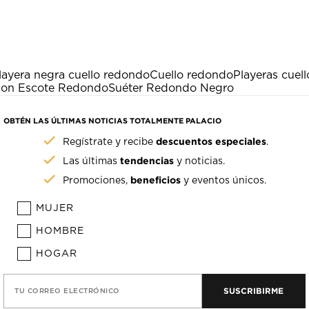
layera negra cuello redondo
Cuello redondo
Playeras cue
con Escote Redondo
Suéter Redondo Negro
OBTÉN LAS ÚLTIMAS NOTICIAS TOTALMENTE PALACIO
descuentos especiales
Regístrate y recibe
.
tendencias
Las últimas
y noticias.
beneficios
Promociones,
y eventos únicos.
MUJER
HOMBRE
HOGAR
SUSCRIBIRME
TU CORREO ELECTRÓNICO