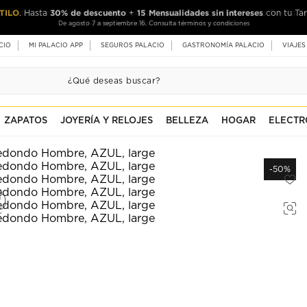
TILO
30% de descuento
15 Mensualidades sin intereses
. Hasta
+
con tu Tar
De agosto 7 a septiembre 16. Consulta términos y condiciones
CIO
MI PALACIO APP
SEGUROS PALACIO
GASTRONOMÍA PALACIO
VIAJES
ZAPATOS
JOYERÍA Y RELOJES
BELLEZA
HOGAR
ELECTR
-50%