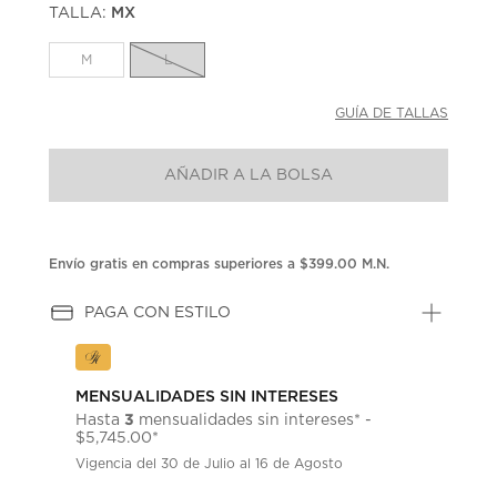
TALLA:
MX
Enlace
en
la
M
L
misma
página.
GUÍA DE TALLAS
AÑADIR A LA BOLSA
Envío gratis en compras superiores a $399.00 M.N.
PAGA CON ESTILO
MENSUALIDADES SIN INTERESES
3
Hasta
mensualidades sin intereses* -
$5,745.00*
Vigencia del 30 de Julio al 16 de Agosto