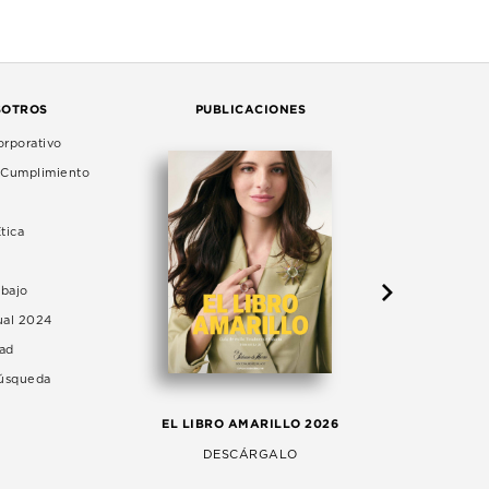
SOTROS
PUBLICACIONES
rporativo
e Cumplimiento
tica
abajo
ual 2024
dad
Búsqueda
LA 
EL LIBRO AMARILLO 2026
AG
DESCÁRGALO