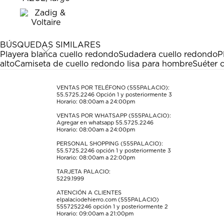
el
el
el
el
el
artículo
artículo
artículo
artículo
artículo
con
con
con
con
con
1
2
3
4
5
estrella
estrellas.
estrellas.
estrellas.
estrellas.
BÚSQUEDAS SIMILARES
Esta
Esta
Esta
Esta
Esta
Playera blanca cuello redondo
Sudadera cuello redondo
P
acción
acción
acción
acción
acción
alto
Camiseta de cuello redondo lisa para hombre
Suéter 
abrirá
abrirá
abrirá
abrirá
abrirá
el
el
el
el
el
formulario
formulario
formulario
formulario
formulario
VENTAS POR TELÉFONO (555PALACIO):
55.5725.2246
Opción 1 y posteriormente 3
de
de
de
de
de
Horario: 08:00am a 24:00pm
envío.
envío.
envío.
envío.
envío.
VENTAS POR WHATSAPP (555PALACIO):
Agregar en whatsapp 55.5725.2246
Horario: 08:00am a 24:00pm
PERSONAL SHOPPING (555PALACIO):
55.5725.2246
opción 1 y posteriormente 3
Horario: 08:00am a 22:00pm
TARJETA PALACIO:
5229.1999
ATENCIÓN A CLIENTES
elpalaciodehierro.com (555PALACIO)
5557252246
opción 1 y posteriormente 2
Horario: 09:00am a 21:00pm