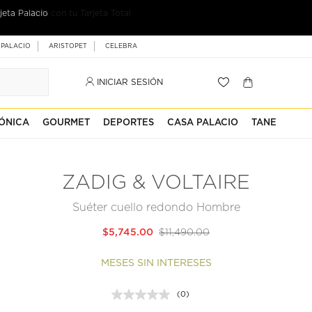
jeta Palacio
 PALACIO
ARISTOPET
CELEBRA
INICIAR SESIÓN
ÓNICA
GOURMET
DEPORTES
CASA PALACIO
TANE
ZADIG & VOLTAIRE
Suéter cuello redondo Hombre
$5,745.00
$11,490.00
MESES SIN INTERESES
(0)
Sin
puntuación.