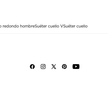
llo redondo hombre
Suéter cuello V
Suéter cuello
f
i
p
y