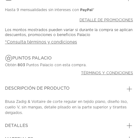
PayPal
Hasta
9 mensualidades
sin intereses con
*
DETALLE DE PROMOCIONES
Los montos mostrados pueden variar si durante la compra se aplican
descuentos, promociones o beneficios Palacio
*Consulta términos y condiciones
PUNTOS PALACIO
Obtén
803
Puntos Palacio con esta compra.
TÉRMINOS Y CONDICIONES
DESCRIPCIÓN DE PRODUCTO
Blusa Zadig & Voltaire de corte regular en tejido plano, diseño liso,
cuello V, sin mangas, detalle plisado en la parte superior y tirantes
delgados.
SKU: 45267627
MODEL: WWCR01311
DETALLES