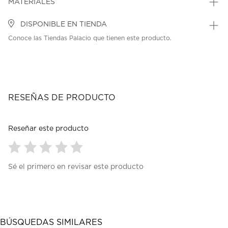
MATERIALES
DISPONIBLE EN TIENDA
Conoce las Tiendas Palacio que tienen este producto.
RESEÑAS DE PRODUCTO
Reseñar este producto
Seleccionar
Seleccionar
Seleccionar
Seleccionar
Seleccionar
Sé el primero en revisar este producto
para
para
para
para
para
calificar
calificar
calificar
calificar
calificar
el
el
el
el
el
artículo
artículo
artículo
artículo
artículo
con
con
con
con
con
1
2
3
4
5
BÚSQUEDAS SIMILARES
estrella
estrellas.
estrellas.
estrellas.
estrellas.