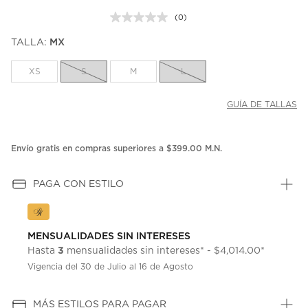
(0)
Sin
puntuación.
TALLA:
MX
Enlace
en
la
XS
S
M
L
misma
página.
GUÍA DE TALLAS
Envío gratis en compras superiores a $399.00 M.N.
PAGA CON ESTILO
MENSUALIDADES SIN INTERESES
3
Hasta
mensualidades sin intereses* - $4,014.00*
Vigencia del 30 de Julio al 16 de Agosto
MÁS ESTILOS PARA PAGAR