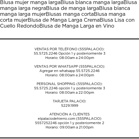
Blusa mujer manga larga
Blusa blanca manga larga
Blusa
Esta
Esta
Esta
Esta
Esta
manga larga negra
Blusa de manga larga
Blusa blanca
acción
acción
acción
acción
acción
manga larga mujer
Blusas manga corta
Blusa manga
abrirá
abrirá
abrirá
abrirá
abrirá
corta mujer
Blusa de Manga Larga Crema
Blusa Lisa con
el
el
el
el
el
Cuello Redondo
Blusa de Manga Larga en Vino
formulario
formulario
formulario
formulario
formulario
de
de
de
de
de
envío.
envío.
envío.
envío.
envío.
VENTAS POR TELÉFONO (555PALACIO):
55.5725.2246
Opción 1 y posteriormente 3
Horario: 08:00am a 24:00pm
VENTAS POR WHATSAPP (555PALACIO):
Agregar en whatsapp 55.5725.2246
Horario: 08:00am a 24:00pm
PERSONAL SHOPPING (555PALACIO):
55.5725.2246
opción 1 y posteriormente 3
Horario: 08:00am a 22:00pm
TARJETA PALACIO:
5229.1999
ATENCIÓN A CLIENTES
elpalaciodehierro.com (555PALACIO)
5557252246
opción 1 y posteriormente 2
Horario: 09:00am a 21:00pm