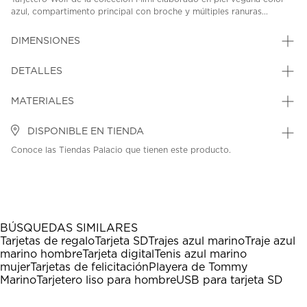
azul, compartimento principal con broche y múltiples ranuras...
DIMENSIONES
DETALLES
MATERIALES
DISPONIBLE EN TIENDA
Conoce las Tiendas Palacio que tienen este producto.
BÚSQUEDAS SIMILARES
Tarjetas de regalo
Tarjeta SD
Trajes azul marino
Traje azul
marino hombre
Tarjeta digital
Tenis azul marino
mujer
Tarjetas de felicitación
Playera de Tommy
Marino
Tarjetero liso para hombre
USB para tarjeta SD