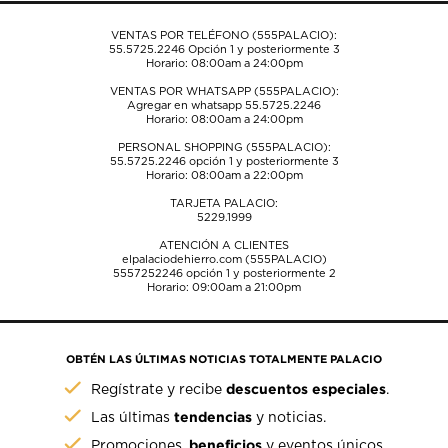
VENTAS POR TELÉFONO (555PALACIO):
55.5725.2246
Opción 1 y posteriormente 3
Horario: 08:00am a 24:00pm
VENTAS POR WHATSAPP (555PALACIO):
Agregar en whatsapp 55.5725.2246
Horario: 08:00am a 24:00pm
PERSONAL SHOPPING (555PALACIO):
55.5725.2246
opción 1 y posteriormente 3
Horario: 08:00am a 22:00pm
TARJETA PALACIO:
5229.1999
ATENCIÓN A CLIENTES
elpalaciodehierro.com (555PALACIO)
5557252246
opción 1 y posteriormente 2
Horario: 09:00am a 21:00pm
OBTÉN LAS ÚLTIMAS NOTICIAS TOTALMENTE PALACIO
descuentos especiales
Regístrate y recibe
.
tendencias
Las últimas
y noticias.
beneficios
Promociones,
y eventos únicos.