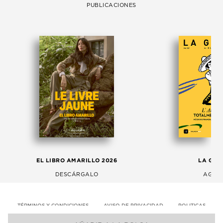
PUBLICACIONES
EL LIBRO AMARILLO 2026
LA GAC
DESCÁRGALO
AGOS
TÉRMINOS Y CONDICIONES
AVISO DE PRIVACIDAD
POLITICAS