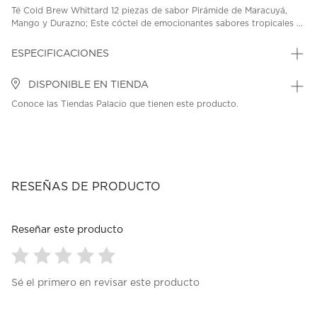
Té Cold Brew Whittard 12 piezas de sabor Pirámide de Maracuyá,
Mango y Durazno; Este cóctel de emocionantes sabores tropicales ...
ESPECIFICACIONES
DISPONIBLE EN TIENDA
Conoce las Tiendas Palacio que tienen este producto.
RESEÑAS DE PRODUCTO
Reseñar este producto
Seleccionar
Seleccionar
Seleccionar
Seleccionar
Seleccionar
Sé el primero en revisar este producto
para
para
para
para
para
calificar
calificar
calificar
calificar
calificar
el
el
el
el
el