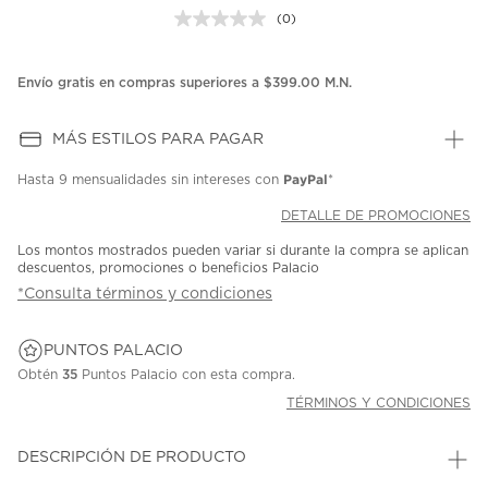
(0)
Sin
puntuación.
Enlace
en
Envío gratis en compras superiores a $399.00 M.N.
la
misma
página.
MÁS ESTILOS PARA PAGAR
PayPal
Hasta
9 mensualidades
sin intereses con
*
DETALLE DE PROMOCIONES
Los montos mostrados pueden variar si durante la compra se aplican
descuentos, promociones o beneficios Palacio
*Consulta términos y condiciones
PUNTOS PALACIO
Obtén
35
Puntos Palacio con esta compra.
TÉRMINOS Y CONDICIONES
DESCRIPCIÓN DE PRODUCTO