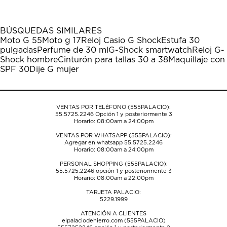
artículo
artículo
artículo
artículo
artículo
con
con
con
con
con
1
2
3
4
5
BÚSQUEDAS SIMILARES
estrella
estrellas.
estrellas.
estrellas.
estrellas.
Moto G 55
Moto g 17
Reloj Casio G Shock
Estufa 30
Esta
Esta
Esta
Esta
Esta
pulgadas
Perfume de 30 ml
G-Shock smartwatch
Reloj G-
acción
acción
acción
acción
acción
Shock hombre
Cinturón para tallas 30 a 38
Maquillaje con
abrirá
abrirá
abrirá
abrirá
abrirá
SPF 30
Dije G mujer
el
el
el
el
el
formulario
formulario
formulario
formulario
formulario
de
de
de
de
de
envío.
envío.
envío.
envío.
envío.
VENTAS POR TELÉFONO (555PALACIO):
55.5725.2246
Opción 1 y posteriormente 3
Horario: 08:00am a 24:00pm
VENTAS POR WHATSAPP (555PALACIO):
Agregar en whatsapp 55.5725.2246
Horario: 08:00am a 24:00pm
PERSONAL SHOPPING (555PALACIO):
55.5725.2246
opción 1 y posteriormente 3
Horario: 08:00am a 22:00pm
TARJETA PALACIO:
5229.1999
ATENCIÓN A CLIENTES
elpalaciodehierro.com (555PALACIO)