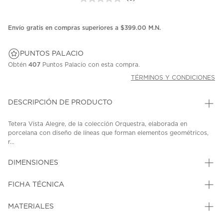
Sin
puntuación.
Enlace
en
Envío gratis en compras superiores a $399.00 M.N.
la
misma
página.
PUNTOS PALACIO
Obtén
407
Puntos Palacio con esta compra.
TÉRMINOS Y CONDICIONES
DESCRIPCIÓN DE PRODUCTO
Tetera Vista Alegre, de la colección Orquestra, elaborada en
porcelana con diseño de líneas que forman elementos geométricos,
r...
DIMENSIONES
FICHA TÉCNICA
MATERIALES