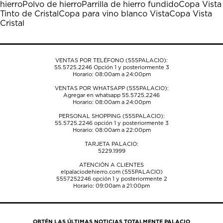
hierro
Polvo de hierro
Parrilla de hierro fundido
Copa Vista
abrirá
abrirá
abrirá
abrirá
abrirá
Tinto de Cristal
Copa para vino blanco Vista
Copa Vista
el
el
el
el
el
Cristal
formulario
formulario
formulario
formulario
formulario
de
de
de
de
de
envío.
envío.
envío.
envío.
envío.
VENTAS POR TELÉFONO (555PALACIO):
55.5725.2246
Opción 1 y posteriormente 3
Horario: 08:00am a 24:00pm
VENTAS POR WHATSAPP (555PALACIO):
Agregar en whatsapp 55.5725.2246
Horario: 08:00am a 24:00pm
PERSONAL SHOPPING (555PALACIO):
55.5725.2246
opción 1 y posteriormente 3
Horario: 08:00am a 22:00pm
TARJETA PALACIO:
5229.1999
ATENCIÓN A CLIENTES
elpalaciodehierro.com (555PALACIO)
5557252246
opción 1 y posteriormente 2
Horario: 09:00am a 21:00pm
OBTÉN LAS ÚLTIMAS NOTICIAS TOTALMENTE PALACIO