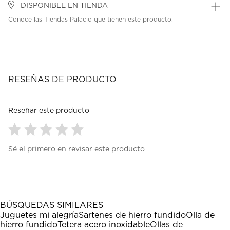
DISPONIBLE EN TIENDA
Conoce las Tiendas Palacio que tienen este producto.
RESEÑAS DE PRODUCTO
Reseñar este producto
Seleccionar
Seleccionar
Seleccionar
Seleccionar
Seleccionar
Sé el primero en revisar este producto
para
para
para
para
para
calificar
calificar
calificar
calificar
calificar
el
el
el
el
el
artículo
artículo
artículo
artículo
artículo
con
con
con
con
con
1
2
3
4
5
BÚSQUEDAS SIMILARES
estrella
estrellas.
estrellas.
estrellas.
estrellas.
Juguetes mi alegría
Sartenes de hierro fundido
Olla de
Esta
Esta
Esta
Esta
Esta
hierro fundido
Tetera acero inoxidable
Ollas de
acción
acción
acción
acción
acción