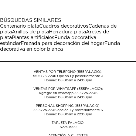
artículo
artículo
artículo
artículo
artículo
con
con
con
con
con
1
2
3
4
5
BÚSQUEDAS SIMILARES
estrella
estrellas.
estrellas.
estrellas.
estrellas.
Centenario plata
Cuadros decorativos
Cadenas de
Esta
Esta
Esta
Esta
Esta
plata
Anillos de plata
Herradura plata
Aretes de
acción
acción
acción
acción
acción
plata
Plantas artificiales
Funda decorativa
abrirá
abrirá
abrirá
abrirá
abrirá
estándar
Frazada para decoración del hogar
Funda
el
el
el
el
el
decorativa en color blanca
formulario
formulario
formulario
formulario
formulario
de
de
de
de
de
envío.
envío.
envío.
envío.
envío.
VENTAS POR TELÉFONO (555PALACIO):
55.5725.2246
Opción 1 y posteriormente 3
Horario: 08:00am a 24:00pm
VENTAS POR WHATSAPP (555PALACIO):
Agregar en whatsapp 55.5725.2246
Horario: 08:00am a 24:00pm
PERSONAL SHOPPING (555PALACIO):
55.5725.2246
opción 1 y posteriormente 3
Horario: 08:00am a 22:00pm
TARJETA PALACIO:
5229.1999
ATENCIÓN A CLIENTES