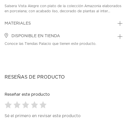
Salsera Vista Alegre con plato de la colección Amazonia elaborados
en porcelana; con acabado liso, decorado de plantas al inter...
MATERIALES
DISPONIBLE EN TIENDA
Conoce las Tiendas Palacio que tienen este producto.
RESEÑAS DE PRODUCTO
Reseñar este producto
Seleccionar
Seleccionar
Seleccionar
Seleccionar
Seleccionar
Sé el primero en revisar este producto
para
para
para
para
para
calificar
calificar
calificar
calificar
calificar
el
el
el
el
el