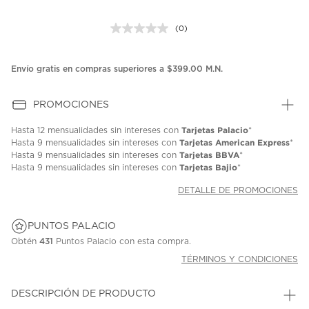
(0)
Sin
puntuación.
Enlace
en
Envío gratis en compras superiores a $399.00 M.N.
la
misma
página.
PROMOCIONES
Tarjetas Palacio
Hasta
12 mensualidades
sin intereses con
*
Tarjetas American Express
Hasta
9 mensualidades
sin intereses con
*
Tarjetas BBVA
Hasta
9 mensualidades
sin intereses con
*
Tarjetas Bajio
Hasta
9 mensualidades
sin intereses con
*
DETALLE DE PROMOCIONES
PUNTOS PALACIO
Obtén
431
Puntos Palacio con esta compra.
TÉRMINOS Y CONDICIONES
DESCRIPCIÓN DE PRODUCTO