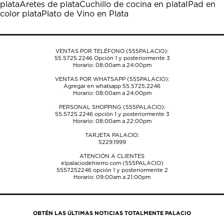
plata
Aretes de plata
Cuchillo de cocina en plata
IPad en
abrirá
abrirá
abrirá
abrirá
abrirá
color plata
Plato de Vino en Plata
el
el
el
el
el
formulario
formulario
formulario
formulario
formulario
de
de
de
de
de
envío.
envío.
envío.
envío.
envío.
VENTAS POR TELÉFONO (555PALACIO):
55.5725.2246
Opción 1 y posteriormente 3
Horario: 08:00am a 24:00pm
VENTAS POR WHATSAPP (555PALACIO):
Agregar en whatsapp 55.5725.2246
Horario: 08:00am a 24:00pm
PERSONAL SHOPPING (555PALACIO):
55.5725.2246
opción 1 y posteriormente 3
Horario: 08:00am a 22:00pm
TARJETA PALACIO:
5229.1999
ATENCIÓN A CLIENTES
elpalaciodehierro.com (555PALACIO)
5557252246
opción 1 y posteriormente 2
Horario: 09:00am a 21:00pm
OBTÉN LAS ÚLTIMAS NOTICIAS TOTALMENTE PALACIO