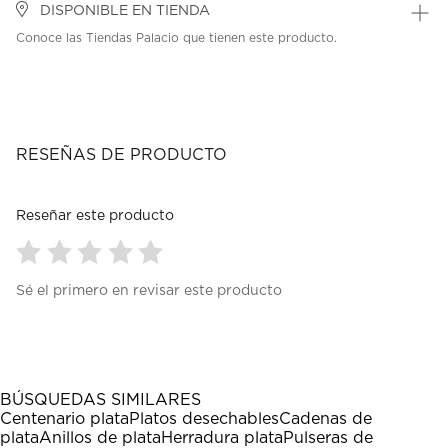
DISPONIBLE EN TIENDA
Conoce las Tiendas Palacio que tienen este producto.
RESEÑAS DE PRODUCTO
Reseñar este producto
Seleccionar
Seleccionar
Seleccionar
Seleccionar
Seleccionar
Sé el primero en revisar este producto
para
para
para
para
para
calificar
calificar
calificar
calificar
calificar
el
el
el
el
el
artículo
artículo
artículo
artículo
artículo
con
con
con
con
con
1
2
3
4
5
BÚSQUEDAS SIMILARES
estrella
estrellas.
estrellas.
estrellas.
estrellas.
Centenario plata
Platos desechables
Cadenas de
Esta
Esta
Esta
Esta
Esta
plata
Anillos de plata
Herradura plata
Pulseras de
acción
acción
acción
acción
acción