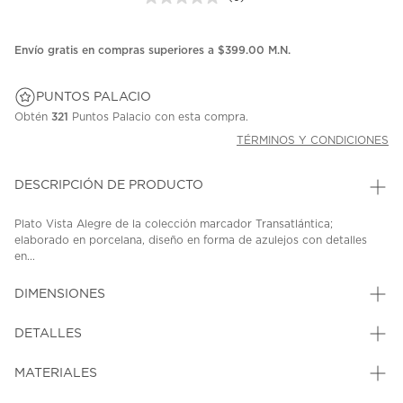
Sin
puntuación.
Enlace
en
Envío gratis en compras superiores a $399.00 M.N.
la
misma
página.
PUNTOS PALACIO
Obtén
321
Puntos Palacio con esta compra.
TÉRMINOS Y CONDICIONES
DESCRIPCIÓN DE PRODUCTO
Plato Vista Alegre de la colección marcador Transatlántica;
elaborado en porcelana, diseño en forma de azulejos con detalles
en...
DIMENSIONES
DETALLES
MATERIALES