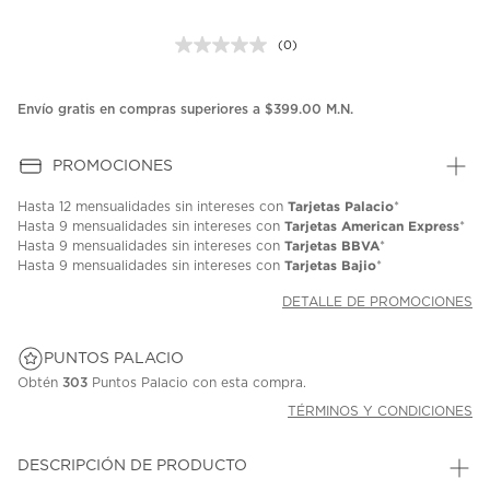
(0)
Sin
puntuación.
Enlace
en
Envío gratis en compras superiores a $399.00 M.N.
la
misma
página.
PROMOCIONES
Tarjetas Palacio
Hasta
12 mensualidades
sin intereses con
*
Tarjetas American Express
Hasta
9 mensualidades
sin intereses con
*
Tarjetas BBVA
Hasta
9 mensualidades
sin intereses con
*
Tarjetas Bajio
Hasta
9 mensualidades
sin intereses con
*
DETALLE DE PROMOCIONES
PUNTOS PALACIO
Obtén
303
Puntos Palacio con esta compra.
TÉRMINOS Y CONDICIONES
DESCRIPCIÓN DE PRODUCTO