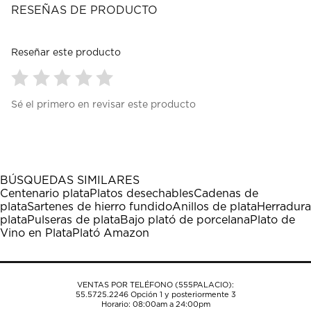
RESEÑAS DE PRODUCTO
Reseñar este producto
Seleccionar
Seleccionar
Seleccionar
Seleccionar
Seleccionar
Sé el primero en revisar este producto
para
para
para
para
para
calificar
calificar
calificar
calificar
calificar
el
el
el
el
el
artículo
artículo
artículo
artículo
artículo
con
con
con
con
con
1
2
3
4
5
BÚSQUEDAS SIMILARES
estrella
estrellas.
estrellas.
estrellas.
estrellas.
Centenario plata
Platos desechables
Cadenas de
Esta
Esta
Esta
Esta
Esta
plata
Sartenes de hierro fundido
Anillos de plata
Herradura
acción
acción
acción
acción
acción
plata
Pulseras de plata
Bajo plató de porcelana
Plato de
abrirá
abrirá
abrirá
abrirá
abrirá
Vino en Plata
Plató Amazon
el
el
el
el
el
formulario
formulario
formulario
formulario
formulario
de
de
de
de
de
envío.
envío.
envío.
envío.
envío.
VENTAS POR TELÉFONO (555PALACIO):
55.5725.2246
Opción 1 y posteriormente 3
Horario: 08:00am a 24:00pm