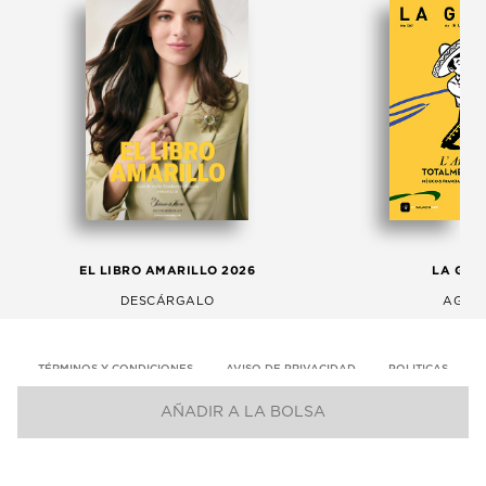
EL LIBRO AMARILLO 2026
LA GAC
DESCÁRGALO
AGOS
TÉRMINOS Y CONDICIONES
AVISO DE PRIVACIDAD
POLITICAS
AÑADIR A LA BOLSA