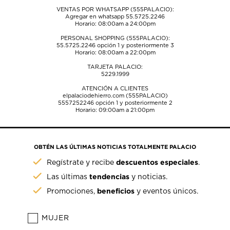
VENTAS POR WHATSAPP (555PALACIO):
Agregar en whatsapp 55.5725.2246
Horario: 08:00am a 24:00pm
PERSONAL SHOPPING (555PALACIO):
55.5725.2246
opción 1 y posteriormente 3
Horario: 08:00am a 22:00pm
TARJETA PALACIO:
5229.1999
ATENCIÓN A CLIENTES
elpalaciodehierro.com (555PALACIO)
5557252246
opción 1 y posteriormente 2
Horario: 09:00am a 21:00pm
OBTÉN LAS ÚLTIMAS NOTICIAS TOTALMENTE PALACIO
descuentos especiales
Regístrate y recibe
.
tendencias
Las últimas
y noticias.
beneficios
Promociones,
y eventos únicos.
MUJER