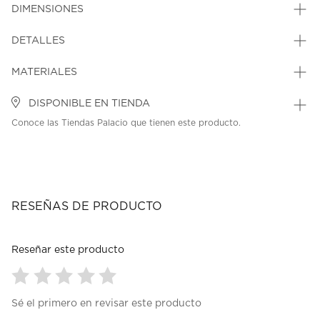
DIMENSIONES
DETALLES
MATERIALES
DISPONIBLE EN TIENDA
Conoce las Tiendas Palacio que tienen este producto.
RESEÑAS DE PRODUCTO
Reseñar este producto
Seleccionar
Seleccionar
Seleccionar
Seleccionar
Seleccionar
Sé el primero en revisar este producto
para
para
para
para
para
calificar
calificar
calificar
calificar
calificar