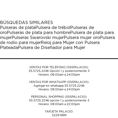
el
el
el
el
el
artículo
artículo
artículo
artículo
artículo
con
con
con
con
con
1
2
3
4
5
BÚSQUEDAS SIMILARES
estrella
estrellas.
estrellas.
estrellas.
estrellas.
Pulseras de plata
Pulsera de trébol
Pulseras de
Esta
Esta
Esta
Esta
Esta
oro
Pulseras de plata para hombre
Pulsera de plata para
acción
acción
acción
acción
acción
mujer
Pulseras Swarovski mujer
Pulsera mujer oro
Pulsera
abrirá
abrirá
abrirá
abrirá
abrirá
de rodio para mujer
Reloj para Mujer con Pulsera
el
el
el
el
el
Plateada
Pulsera de Diseñador para Mujer
formulario
formulario
formulario
formulario
formulario
de
de
de
de
de
envío.
envío.
envío.
envío.
envío.
VENTAS POR TELÉFONO (555PALACIO):
55.5725.2246
Opción 1 y posteriormente 3
Horario: 08:00am a 24:00pm
VENTAS POR WHATSAPP (555PALACIO):
Agregar en whatsapp 55.5725.2246
Horario: 08:00am a 24:00pm
PERSONAL SHOPPING (555PALACIO):
55.5725.2246
opción 1 y posteriormente 3
Horario: 08:00am a 22:00pm
TARJETA PALACIO:
5229.1999