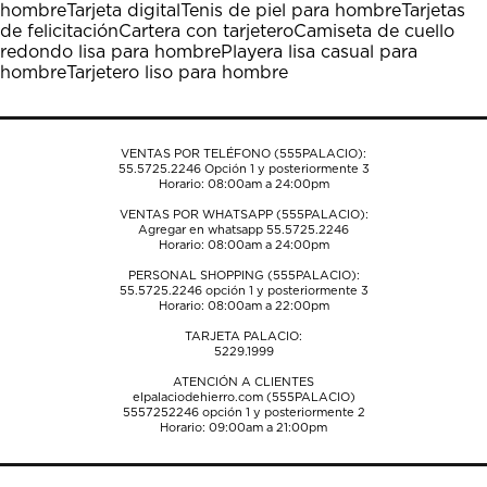
hombre
Tarjeta digital
Tenis de piel para hombre
Tarjetas
acción
acción
acción
acción
acción
de felicitación
Cartera con tarjetero
Camiseta de cuello
abrirá
abrirá
abrirá
abrirá
abrirá
redondo lisa para hombre
Playera lisa casual para
el
el
el
el
el
hombre
Tarjetero liso para hombre
formulario
formulario
formulario
formulario
formulario
de
de
de
de
de
envío.
envío.
envío.
envío.
envío.
VENTAS POR TELÉFONO (555PALACIO):
55.5725.2246
Opción 1 y posteriormente 3
Horario: 08:00am a 24:00pm
VENTAS POR WHATSAPP (555PALACIO):
Agregar en whatsapp 55.5725.2246
Horario: 08:00am a 24:00pm
PERSONAL SHOPPING (555PALACIO):
55.5725.2246
opción 1 y posteriormente 3
Horario: 08:00am a 22:00pm
TARJETA PALACIO:
5229.1999
ATENCIÓN A CLIENTES
elpalaciodehierro.com (555PALACIO)
5557252246
opción 1 y posteriormente 2
Horario: 09:00am a 21:00pm