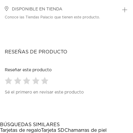
DISPONIBLE EN TIENDA
Conoce las Tiendas Palacio que tienen este producto.
RESEÑAS DE PRODUCTO
Reseñar este producto
Seleccionar
Seleccionar
Seleccionar
Seleccionar
Seleccionar
Sé el primero en revisar este producto
para
para
para
para
para
calificar
calificar
calificar
calificar
calificar
el
el
el
el
el
artículo
artículo
artículo
artículo
artículo
con
con
con
con
con
1
2
3
4
5
BÚSQUEDAS SIMILARES
estrella
estrellas.
estrellas.
estrellas.
estrellas.
Tarjetas de regalo
Tarjeta SD
Chamarras de piel
Esta
Esta
Esta
Esta
Esta