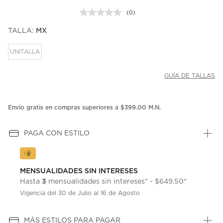
(0)
Sin
puntuación.
TALLA:
MX
Enlace
en
la
UNITALLA
misma
página.
GUÍA DE TALLAS
Envío gratis en compras superiores a $399.00 M.N.
PAGA CON ESTILO
MENSUALIDADES SIN INTERESES
3
Hasta
mensualidades sin intereses* - $649.50*
Vigencia del 30 de Julio al 16 de Agosto
MÁS ESTILOS PARA PAGAR