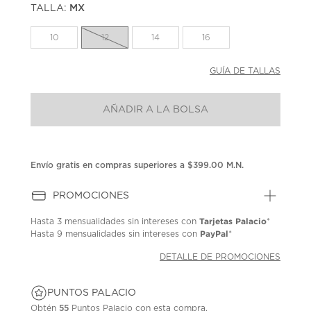
TALLA:
MX
Enlace
en
la
10
12
14
16
misma
página.
GUÍA DE TALLAS
AÑADIR A LA BOLSA
Envío gratis en compras superiores a $399.00 M.N.
PROMOCIONES
Tarjetas Palacio
Hasta
3 mensualidades
sin intereses con
*
PayPal
Hasta
9 mensualidades
sin intereses con
*
DETALLE DE PROMOCIONES
PUNTOS PALACIO
Obtén
55
Puntos Palacio con esta compra.