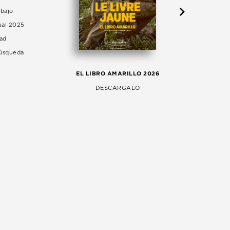
abajo
ual 2025
dad
Búsqueda
LA 
EL LIBRO AMARILLO 2026
AG
DESCÁRGALO