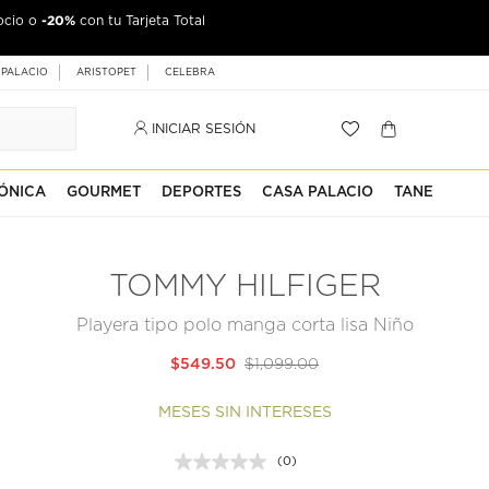
-20%
ocio o
con tu Tarjeta Total
 PALACIO
ARISTOPET
CELEBRA
INICIAR SESIÓN
ÓNICA
GOURMET
DEPORTES
CASA PALACIO
TANE
TOMMY HILFIGER
Playera tipo polo manga corta lisa Niño
$549.50
$1,099.00
MESES SIN INTERESES
(0)
Sin
puntuación.