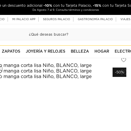
-10%
-15%
de un descuento adicional
con tu Tarjeta Palacio,
con tu Tarjeta S
De Agosto 7 al 9. Consulta términos y condiciones
CIO
MI PALACIO APP
SEGUROS PALACIO
GASTRONOMÍA PALACIO
VIAJES
ZAPATOS
JOYERÍA Y RELOJES
BELLEZA
HOGAR
ELECTR
-50%