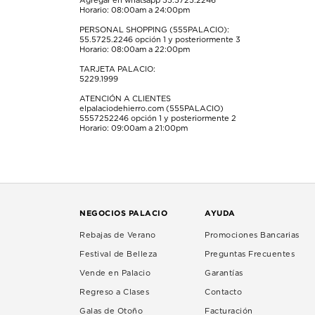
Agregar en whatsapp 55.5725.2246
Horario: 08:00am a 24:00pm
PERSONAL SHOPPING (555PALACIO):
55.5725.2246
opción 1 y posteriormente 3
Horario: 08:00am a 22:00pm
TARJETA PALACIO:
5229.1999
ATENCIÓN A CLIENTES
elpalaciodehierro.com (555PALACIO)
5557252246
opción 1 y posteriormente 2
Horario: 09:00am a 21:00pm
NEGOCIOS PALACIO
AYUDA
Rebajas de Verano
Promociones Bancarias
Festival de Belleza
Preguntas Frecuentes
Vende en Palacio
Garantías
Regreso a Clases
Contacto
Galas de Otoño
Facturación