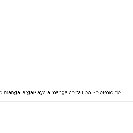
lo manga larga
Playera manga corta
Tipo Polo
Polo de