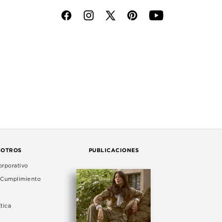
f
i
p
y
SOTROS
PUBLICACIONES
rporativo
e Cumplimiento
tica