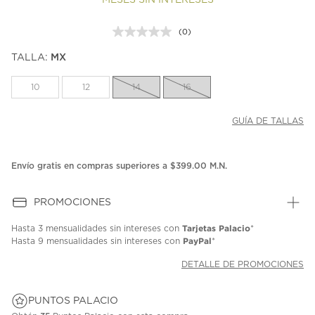
MESES SIN INTERESES
(0)
Sin
puntuación.
TALLA:
MX
Enlace
en
la
10
12
14
16
misma
página.
GUÍA DE TALLAS
Envío gratis en compras superiores a $399.00 M.N.
PROMOCIONES
Tarjetas Palacio
Hasta
3 mensualidades
sin intereses con
*
PayPal
Hasta
9 mensualidades
sin intereses con
*
DETALLE DE PROMOCIONES
PUNTOS PALACIO