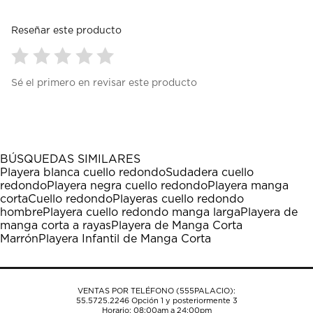
Reseñar este producto
Seleccionar
Seleccionar
Seleccionar
Seleccionar
Seleccionar
Sé el primero en revisar este producto
para
para
para
para
para
calificar
calificar
calificar
calificar
calificar
el
el
el
el
el
artículo
artículo
artículo
artículo
artículo
con
con
con
con
con
1
2
3
4
5
BÚSQUEDAS SIMILARES
estrella
estrellas.
estrellas.
estrellas.
estrellas.
Playera blanca cuello redondo
Sudadera cuello
Esta
Esta
Esta
Esta
Esta
redondo
Playera negra cuello redondo
Playera manga
acción
acción
acción
acción
acción
corta
Cuello redondo
Playeras cuello redondo
abrirá
abrirá
abrirá
abrirá
abrirá
hombre
Playera cuello redondo manga larga
Playera de
el
el
el
el
el
manga corta a rayas
Playera de Manga Corta
formulario
formulario
formulario
formulario
formulario
Marrón
Playera Infantil de Manga Corta
de
de
de
de
de
envío.
envío.
envío.
envío.
envío.
VENTAS POR TELÉFONO (555PALACIO):
55.5725.2246
Opción 1 y posteriormente 3
Horario: 08:00am a 24:00pm