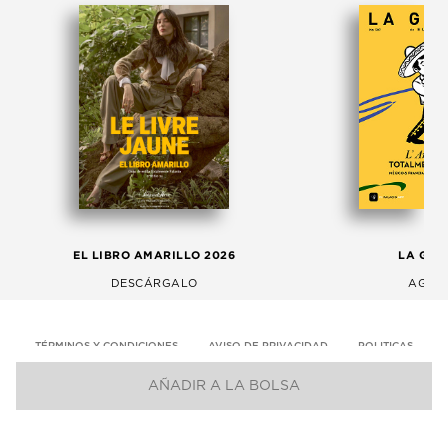
EL LIBRO AMARILLO 2026
LA GAC
DESCÁRGALO
AGOS
TÉRMINOS Y CONDICIONES
AVISO DE PRIVACIDAD
POLITICAS
AÑADIR A LA BOLSA