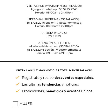
VENTAS POR WHATSAPP (555PALACIO):
Agregar en whatsapp 55.5725.2246
Horario: 08:00am a 24:00pm
PERSONAL SHOPPING (555PALACIO):
55.5725.2246
opción 1 y posteriormente 3
Horario: 08:00am a 22:00pm
TARJETA PALACIO:
5229.1999
ATENCIÓN A CLIENTES
elpalaciodehierro.com (555PALACIO)
5557252246
opción 1 y posteriormente 2
Horario: 09:00am a 21:00pm
OBTÉN LAS ÚLTIMAS NOTICIAS TOTALMENTE PALACIO
descuentos especiales
Regístrate y recibe
.
tendencias
Las últimas
y noticias.
beneficios
Promociones,
y eventos únicos.
MUJER