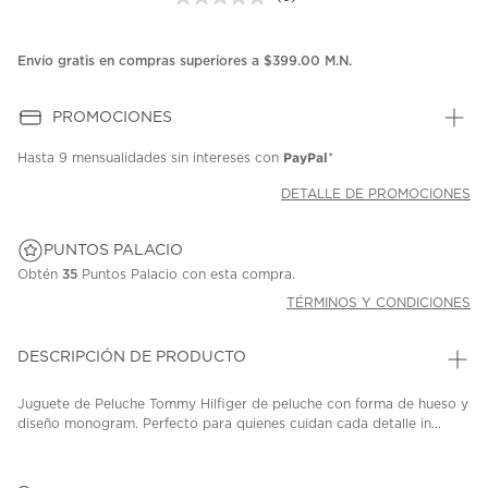
Sin
puntuación.
Enlace
en
Envío gratis en compras superiores a $399.00 M.N.
la
misma
página.
PROMOCIONES
PayPal
Hasta
9 mensualidades
sin intereses con
*
DETALLE DE PROMOCIONES
PUNTOS PALACIO
Obtén
35
Puntos Palacio con esta compra.
TÉRMINOS Y CONDICIONES
DESCRIPCIÓN DE PRODUCTO
Juguete de Peluche Tommy Hilfiger de peluche con forma de hueso y
diseño monogram. Perfecto para quienes cuidan cada detalle in...