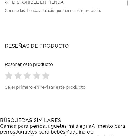
DISPONIBLE EN TIENDA
Conoce las Tiendas Palacio que tienen este producto.
RESEÑAS DE PRODUCTO
Reseñar este producto
Seleccionar
Seleccionar
Seleccionar
Seleccionar
Seleccionar
Sé el primero en revisar este producto
para
para
para
para
para
calificar
calificar
calificar
calificar
calificar
el
el
el
el
el
artículo
artículo
artículo
artículo
artículo
con
con
con
con
con
1
2
3
4
5
BÚSQUEDAS SIMILARES
estrella
estrellas.
estrellas.
estrellas.
estrellas.
Camas para perros
Juguetes mi alegría
Alimento para
Esta
Esta
Esta
Esta
Esta
perros
Juguetes para bebés
Maquina de
acción
acción
acción
acción
acción