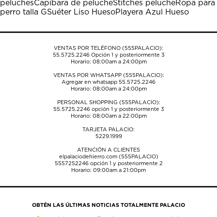
peluches
Capibara de peluche
Stitches peluche
Ropa para
abrirá
abrirá
abrirá
abrirá
abrirá
perro talla G
Suéter Liso Hueso
Playera Azul Hueso
el
el
el
el
el
formulario
formulario
formulario
formulario
formulario
de
de
de
de
de
envío.
envío.
envío.
envío.
envío.
VENTAS POR TELÉFONO (555PALACIO):
55.5725.2246
Opción 1 y posteriormente 3
Horario: 08:00am a 24:00pm
VENTAS POR WHATSAPP (555PALACIO):
Agregar en whatsapp 55.5725.2246
Horario: 08:00am a 24:00pm
PERSONAL SHOPPING (555PALACIO):
55.5725.2246
opción 1 y posteriormente 3
Horario: 08:00am a 22:00pm
TARJETA PALACIO:
5229.1999
ATENCIÓN A CLIENTES
elpalaciodehierro.com (555PALACIO)
5557252246
opción 1 y posteriormente 2
Horario: 09:00am a 21:00pm
OBTÉN LAS ÚLTIMAS NOTICIAS TOTALMENTE PALACIO