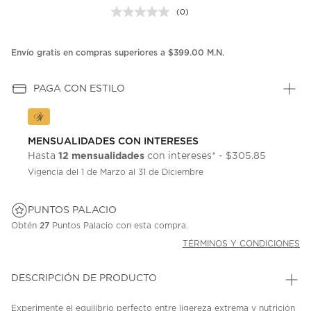
(0)
Sin
puntuación.
Enlace
en
Envío gratis en compras superiores a $399.00 M.N.
la
misma
página.
PAGA CON ESTILO
MENSUALIDADES CON INTERESES
12 mensualidades
Hasta
con intereses* - $305.85
Vigencia del 1 de Marzo al 31 de Diciembre
PUNTOS PALACIO
Obtén
27
Puntos Palacio con esta compra.
TÉRMINOS Y CONDICIONES
DESCRIPCIÓN DE PRODUCTO
Experimente el equilibrio perfecto entre ligereza extrema y nutrición