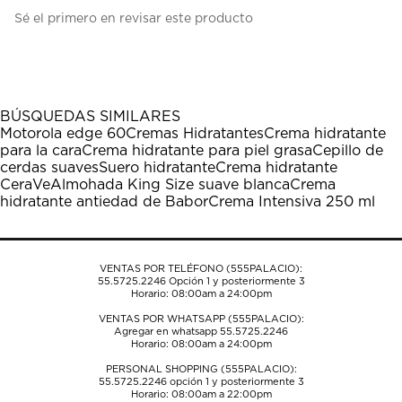
Seleccionar
Seleccionar
Seleccionar
Seleccionar
Seleccionar
Sé el primero en revisar este producto
para
para
para
para
para
calificar
calificar
calificar
calificar
calificar
el
el
el
el
el
artículo
artículo
artículo
artículo
artículo
con
con
con
con
con
1
2
3
4
5
BÚSQUEDAS SIMILARES
estrella
estrellas.
estrellas.
estrellas.
estrellas.
Motorola edge 60
Cremas Hidratantes
Crema hidratante
Esta
Esta
Esta
Esta
Esta
para la cara
Crema hidratante para piel grasa
Cepillo de
acción
acción
acción
acción
acción
cerdas suaves
Suero hidratante
Crema hidratante
abrirá
abrirá
abrirá
abrirá
abrirá
CeraVe
Almohada King Size suave blanca
Crema
el
el
el
el
el
hidratante antiedad de Babor
Crema Intensiva 250 ml
formulario
formulario
formulario
formulario
formulario
de
de
de
de
de
envío.
envío.
envío.
envío.
envío.
VENTAS POR TELÉFONO (555PALACIO):
55.5725.2246
Opción 1 y posteriormente 3
Horario: 08:00am a 24:00pm
VENTAS POR WHATSAPP (555PALACIO):
Agregar en whatsapp 55.5725.2246
Horario: 08:00am a 24:00pm
PERSONAL SHOPPING (555PALACIO):
55.5725.2246
opción 1 y posteriormente 3
Horario: 08:00am a 22:00pm