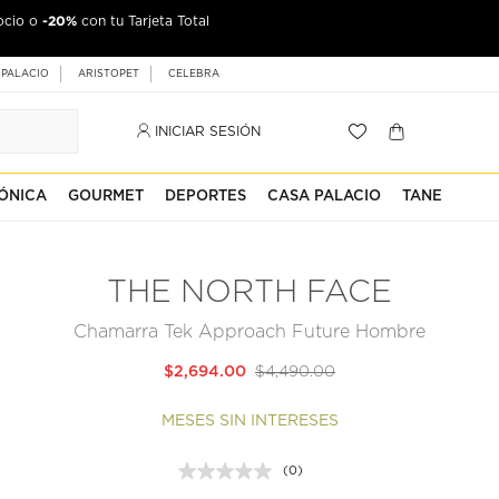
-20%
ocio o
con tu Tarjeta Total
 PALACIO
ARISTOPET
CELEBRA
INICIAR SESIÓN
ÓNICA
GOURMET
DEPORTES
CASA PALACIO
TANE
THE NORTH FACE
Chamarra Tek Approach Future Hombre
$2,694.00
$4,490.00
MESES SIN INTERESES
(0)
Sin
puntuación.