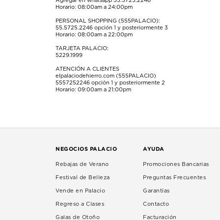
Agregar en whatsapp 55.5725.2246
Horario: 08:00am a 24:00pm
PERSONAL SHOPPING (555PALACIO):
55.5725.2246
opción 1 y posteriormente 3
Horario: 08:00am a 22:00pm
TARJETA PALACIO:
5229.1999
ATENCIÓN A CLIENTES
elpalaciodehierro.com (555PALACIO)
5557252246
opción 1 y posteriormente 2
Horario: 09:00am a 21:00pm
NEGOCIOS PALACIO
AYUDA
Rebajas de Verano
Promociones Bancarias
Festival de Belleza
Preguntas Frecuentes
Vende en Palacio
Garantías
Regreso a Clases
Contacto
Galas de Otoño
Facturación