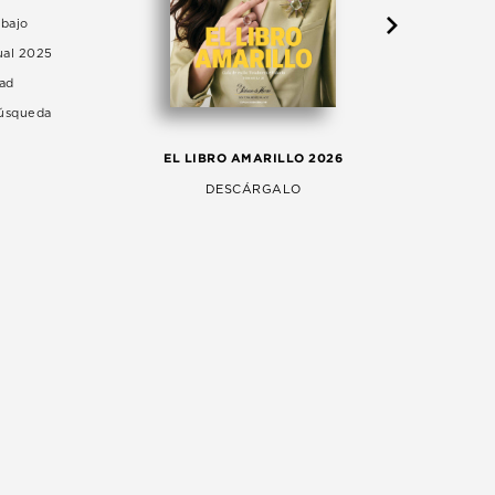
abajo
ual 2025
dad
Búsqueda
LA 
EL LIBRO AMARILLO 2026
AG
DESCÁRGALO