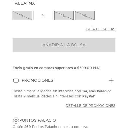
TALLA:
MX
Enlace
en
la
S
M
L
XL
misma
página.
GUÍA DE TALLAS
AÑADIR A LA BOLSA
Envío gratis en compras superiores a $399.00 M.N.
PROMOCIONES
Tarjetas Palacio
Hasta
3 mensualidades
sin intereses con
*
PayPal
Hasta
9 mensualidades
sin intereses con
*
DETALLE DE PROMOCIONES
PUNTOS PALACIO
Obtén
269
Puntos Palacio con esta compra.