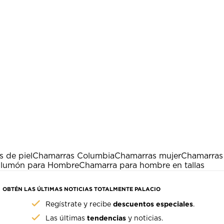
 de piel
Chamarras Columbia
Chamarras mujer
Chamarras
Plumón para Hombre
Chamarra para hombre en tallas
OBTÉN LAS ÚLTIMAS NOTICIAS TOTALMENTE PALACIO
descuentos especiales
Regístrate y recibe
.
tendencias
Las últimas
y noticias.