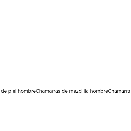
 de piel hombre
Chamarras de mezclilla hombre
Chamarra