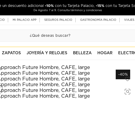
-10%
-15%
de un descuento adicional
con tu Tarjeta Palacio,
con tu Tarjeta S
De Agosto 7 al 9. Consulta términos y condiciones
CIO
MI PALACIO APP
SEGUROS PALACIO
GASTRONOMÍA PALACIO
VIAJES
ZAPATOS
JOYERÍA Y RELOJES
BELLEZA
HOGAR
ELECTR
E
-40%