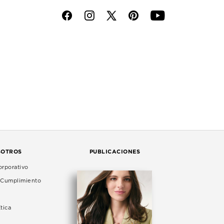
f
i
p
y
SOTROS
PUBLICACIONES
rporativo
e Cumplimiento
tica