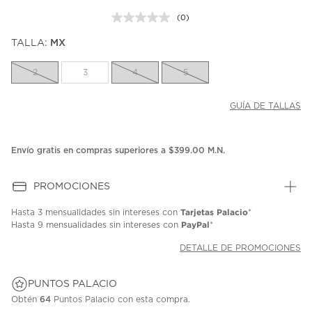
(0)
Sin
puntuación.
TALLA:
MX
Enlace
en
la
2
3
4
5
misma
página.
GUÍA DE TALLAS
Envío gratis en compras superiores a $399.00 M.N.
PROMOCIONES
Tarjetas Palacio
Hasta
3 mensualidades
sin intereses con
*
PayPal
Hasta
9 mensualidades
sin intereses con
*
DETALLE DE PROMOCIONES
PUNTOS PALACIO
Obtén
64
Puntos Palacio con esta compra.