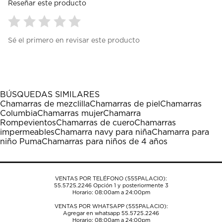
Reseñar este producto
Seleccionar
Seleccionar
Seleccionar
Seleccionar
Seleccionar
Sé el primero en revisar este producto
para
para
para
para
para
calificar
calificar
calificar
calificar
calificar
el
el
el
el
el
artículo
artículo
artículo
artículo
artículo
con
con
con
con
con
1
2
3
4
5
BÚSQUEDAS SIMILARES
estrella
estrellas.
estrellas.
estrellas.
estrellas.
Chamarras de mezclilla
Chamarras de piel
Chamarras
Esta
Esta
Esta
Esta
Esta
Columbia
Chamarras mujer
Chamarra
acción
acción
acción
acción
acción
Rompevientos
Chamarras de cuero
Chamarras
abrirá
abrirá
abrirá
abrirá
abrirá
impermeables
Chamarra navy para niña
Chamarra para
el
el
el
el
el
niño Puma
Chamarras para niños de 4 años
formulario
formulario
formulario
formulario
formulario
de
de
de
de
de
envío.
envío.
envío.
envío.
envío.
VENTAS POR TELÉFONO (555PALACIO):
55.5725.2246
Opción 1 y posteriormente 3
Horario: 08:00am a 24:00pm
VENTAS POR WHATSAPP (555PALACIO):
Agregar en whatsapp 55.5725.2246
Horario: 08:00am a 24:00pm