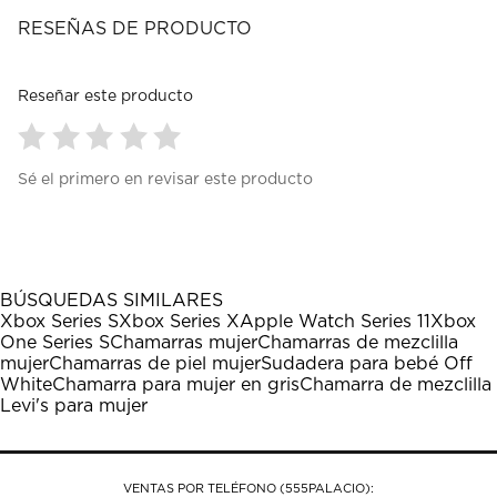
RESEÑAS DE PRODUCTO
Reseñar este producto
Seleccionar
Seleccionar
Seleccionar
Seleccionar
Seleccionar
Sé el primero en revisar este producto
para
para
para
para
para
calificar
calificar
calificar
calificar
calificar
el
el
el
el
el
artículo
artículo
artículo
artículo
artículo
con
con
con
con
con
1
2
3
4
5
BÚSQUEDAS SIMILARES
estrella
estrellas.
estrellas.
estrellas.
estrellas.
Xbox Series S
Xbox Series X
Apple Watch Series 11
Xbox
Esta
Esta
Esta
Esta
Esta
One Series S
Chamarras mujer
Chamarras de mezclilla
acción
acción
acción
acción
acción
mujer
Chamarras de piel mujer
Sudadera para bebé Off
abrirá
abrirá
abrirá
abrirá
abrirá
White
Chamarra para mujer en gris
Chamarra de mezclilla
el
el
el
el
el
Levi's para mujer
formulario
formulario
formulario
formulario
formulario
de
de
de
de
de
envío.
envío.
envío.
envío.
envío.
VENTAS POR TELÉFONO (555PALACIO):