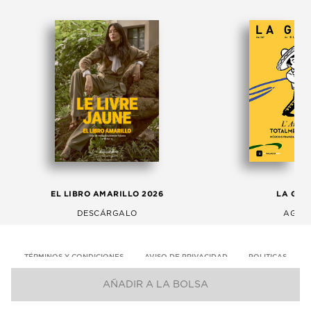
EL LIBRO AMARILLO 2026
LA GAC
DESCÁRGALO
AGOS
TÉRMINOS Y CONDICIONES
AVISO DE PRIVACIDAD
POLITICAS
AÑADIR A LA BOLSA