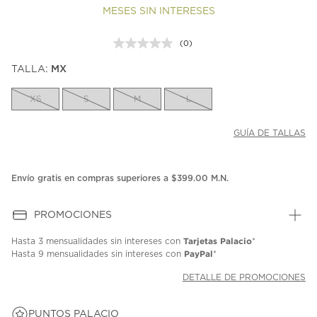
MESES SIN INTERESES
(0)
Sin
puntuación.
TALLA:
MX
Enlace
en
la
XS
S
M
L
misma
página.
GUÍA DE TALLAS
Envío gratis en compras superiores a $399.00 M.N.
PROMOCIONES
Tarjetas Palacio
Hasta
3 mensualidades
sin intereses con
*
PayPal
Hasta
9 mensualidades
sin intereses con
*
DETALLE DE PROMOCIONES
PUNTOS PALACIO