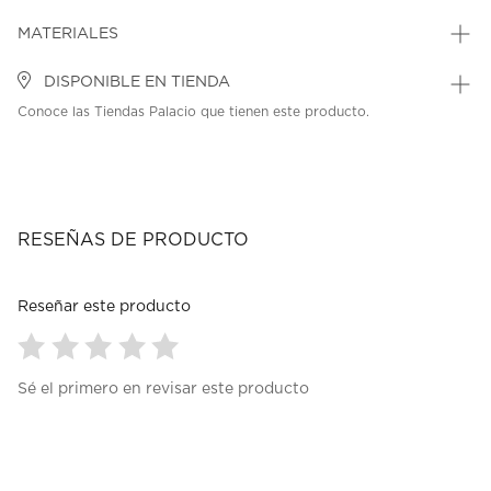
MATERIALES
DISPONIBLE EN TIENDA
Conoce las Tiendas Palacio que tienen este producto.
RESEÑAS DE PRODUCTO
Reseñar este producto
Seleccionar
Seleccionar
Seleccionar
Seleccionar
Seleccionar
Sé el primero en revisar este producto
para
para
para
para
para
calificar
calificar
calificar
calificar
calificar
el
el
el
el
el
artículo
artículo
artículo
artículo
artículo
con
con
con
con
con