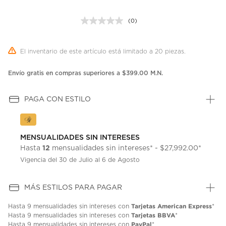
(0)
Sin
puntuación.
Enlace
en
El inventario de este artículo está limitado a 20 piezas.
la
misma
página.
Envío gratis en compras superiores a $399.00 M.N.
PAGA CON ESTILO
MENSUALIDADES SIN INTERESES
12
Hasta
mensualidades sin intereses* - $27,992.00*
Vigencia del 30 de Julio al 6 de Agosto
MÁS ESTILOS PARA PAGAR
Tarjetas American Express
Hasta
9 mensualidades
sin intereses con
*
Tarjetas BBVA
Hasta
9 mensualidades
sin intereses con
*
PayPal
Hasta
9 mensualidades
sin intereses con
*