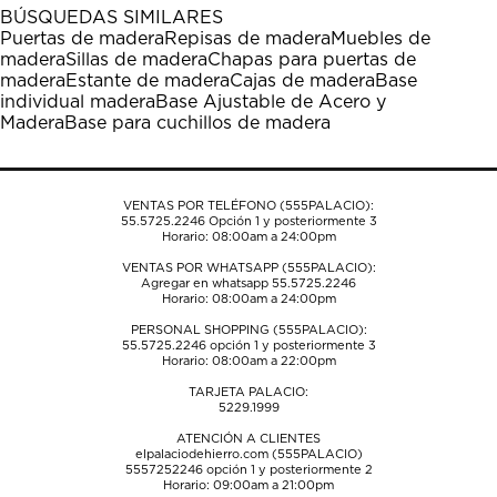
1
2
3
4
5
BÚSQUEDAS SIMILARES
estrella
estrellas.
estrellas.
estrellas.
estrellas.
Puertas de madera
Repisas de madera
Muebles de
Esta
Esta
Esta
Esta
Esta
madera
Sillas de madera
Chapas para puertas de
acción
acción
acción
acción
acción
madera
Estante de madera
Cajas de madera
Base
abrirá
abrirá
abrirá
abrirá
abrirá
individual madera
Base Ajustable de Acero y
el
el
el
el
el
Madera
Base para cuchillos de madera
formulario
formulario
formulario
formulario
formulario
de
de
de
de
de
envío.
envío.
envío.
envío.
envío.
VENTAS POR TELÉFONO (555PALACIO):
55.5725.2246
Opción 1 y posteriormente 3
Horario: 08:00am a 24:00pm
VENTAS POR WHATSAPP (555PALACIO):
Agregar en whatsapp 55.5725.2246
Horario: 08:00am a 24:00pm
PERSONAL SHOPPING (555PALACIO):
55.5725.2246
opción 1 y posteriormente 3
Horario: 08:00am a 22:00pm
TARJETA PALACIO:
5229.1999
ATENCIÓN A CLIENTES
elpalaciodehierro.com (555PALACIO)
5557252246
opción 1 y posteriormente 2
Horario: 09:00am a 21:00pm