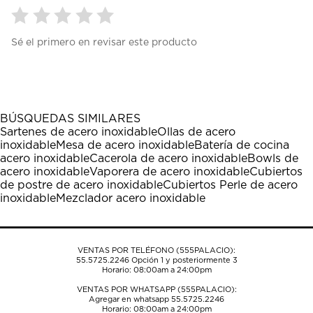
Seleccionar
Seleccionar
Seleccionar
Seleccionar
Seleccionar
Sé el primero en revisar este producto
para
para
para
para
para
calificar
calificar
calificar
calificar
calificar
el
el
el
el
el
artículo
artículo
artículo
artículo
artículo
con
con
con
con
con
1
2
3
4
5
BÚSQUEDAS SIMILARES
estrella
estrellas.
estrellas.
estrellas.
estrellas.
Sartenes de acero inoxidable
Ollas de acero
Esta
Esta
Esta
Esta
Esta
inoxidable
Mesa de acero inoxidable
Batería de cocina
acción
acción
acción
acción
acción
acero inoxidable
Cacerola de acero inoxidable
Bowls de
abrirá
abrirá
abrirá
abrirá
abrirá
acero inoxidable
Vaporera de acero inoxidable
Cubiertos
el
el
el
el
el
de postre de acero inoxidable
Cubiertos Perle de acero
formulario
formulario
formulario
formulario
formulario
inoxidable
Mezclador acero inoxidable
de
de
de
de
de
envío.
envío.
envío.
envío.
envío.
VENTAS POR TELÉFONO (555PALACIO):
55.5725.2246
Opción 1 y posteriormente 3
Horario: 08:00am a 24:00pm
VENTAS POR WHATSAPP (555PALACIO):
Agregar en whatsapp 55.5725.2246
Horario: 08:00am a 24:00pm