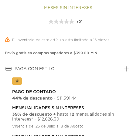
MESES SIN INTERESES
(0)
Sin
puntuación.
Enlace
en
El inventario de este artículo está limitado a 15 piezas.
la
misma
página.
Envío gratis en compras superiores a $399.00 M.N.
PAGA CON ESTILO
PAGO DE CONTADO
44% de descuento
- $11,591.44
MENSUALIDADES SIN INTERESES
39% de descuento +
12
hasta
mensualidades sin
intereses* - $12,626.39
Vigencia del 23 de Julio al 8 de Agosto