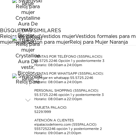
el
el
el
el
el
artículo
artículo
artículo
artículo
artículo
con
con
con
con
con
1
2
3
4
5
estrella
estrellas.
estrellas.
estrellas.
estrellas.
BÚSQUEDAS SIMILARES
Esta
Esta
Esta
Esta
Esta
Relojes de pared
Vestidos mujer
Vestidos formales para m
acción
acción
acción
acción
acción
mujer
Reloj Sutton para mujer
Reloj para Mujer Naranja
abrirá
abrirá
abrirá
abrirá
abrirá
el
el
el
el
el
formulario
formulario
formulario
formulario
formulario
VENTAS POR TELÉFONO (555PALACIO):
55.5725.2246
Opción 1 y posteriormente 3
de
de
de
de
de
Horario: 08:00am a 24:00pm
envío.
envío.
envío.
envío.
envío.
VENTAS POR WHATSAPP (555PALACIO):
Agregar en whatsapp 55.5725.2246
Horario: 08:00am a 24:00pm
PERSONAL SHOPPING (555PALACIO):
55.5725.2246
opción 1 y posteriormente 3
Horario: 08:00am a 22:00pm
TARJETA PALACIO:
5229.1999
ATENCIÓN A CLIENTES
elpalaciodehierro.com (555PALACIO)
5557252246
opción 1 y posteriormente 2
Horario: 09:00am a 21:00pm