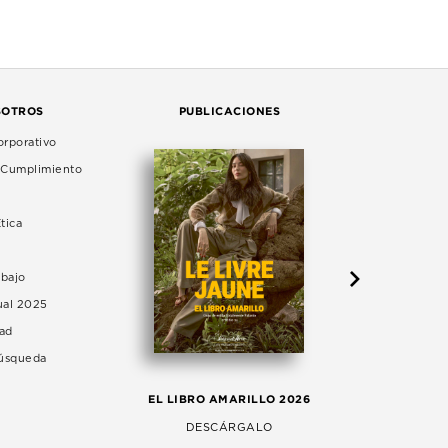
SOTROS
PUBLICACIONES
rporativo
e Cumplimiento
tica
abajo
ual 2025
dad
Búsqueda
LA 
EL LIBRO AMARILLO 2026
AG
DESCÁRGALO