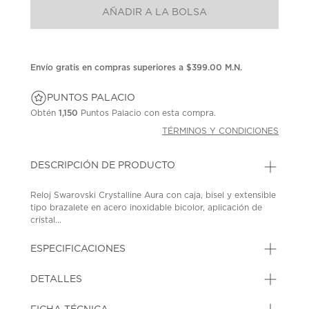
Enlace
AÑADIR A LA BOLSA
en
la
misma
página.
Envío gratis en compras superiores a $399.00 M.N.
PUNTOS PALACIO
Obtén
1,150
Puntos Palacio con esta compra.
TÉRMINOS Y CONDICIONES
DESCRIPCIÓN DE PRODUCTO
Reloj Swarovski Crystalline Aura con caja, bisel y extensible
tipo brazalete en acero inoxidable bicolor, aplicación de
cristal...
ESPECIFICACIONES
DETALLES