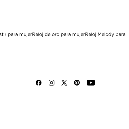
stir para mujer
Reloj de oro para mujer
Reloj Melody para
f
i
p
y