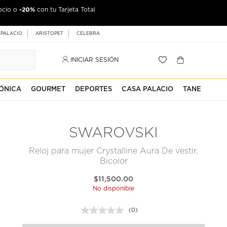
-20%
ocio o
con tu Tarjeta Total
 PALACIO
ARISTOPET
CELEBRA
INICIAR SESIÓN
ÓNICA
GOURMET
DEPORTES
CASA PALACIO
TANE
SWAROVSKI
Reloj para mujer Crystalline Aura De vestir,
Bicolor
$11,500.00
No disponible
(0)
Sin
puntuación.