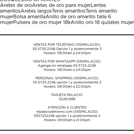
Aretes de oro
Aretes de oro para mujer
Lentes
amarillos
Aretes largos
Tenis amarillos
Tenis amarillo
mujer
Bolsa amarilla
Anillo de oro amarillo talla 6
mujer
Pulsera de oro mujer 18k
Anillo oro 18 quilates mujer
VENTAS POR TELÉFONO (555PALACIO):
55.5725.2246
Opción 1 y posteriormente 3
Horario: 08:00am a 24:00pm
VENTAS POR WHATSAPP (555PALACIO):
Agregar en whatsapp 55.5725.2246
Horario: 08:00am a 24:00pm
PERSONAL SHOPPING (555PALACIO):
55.5725.2246
opción 1 y posteriormente 3
Horario: 08:00am a 22:00pm
TARJETA PALACIO:
5229.1999
ATENCIÓN A CLIENTES
elpalaciodehierro.com (555PALACIO)
5557252246
opción 1 y posteriormente 2
Horario: 09:00am a 21:00pm