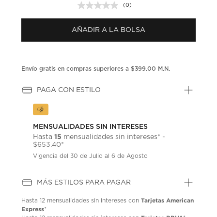
(0)
Sin
puntuación.
Enlace
AÑADIR A LA BOLSA
en
la
misma
página.
Envío gratis en compras superiores a $399.00 M.N.
PAGA CON ESTILO
MENSUALIDADES SIN INTERESES
15
Hasta
mensualidades sin intereses* -
$653.40*
Vigencia del 30 de Julio al 6 de Agosto
MÁS ESTILOS PARA PAGAR
Tarjetas American
Hasta
12 mensualidades
sin intereses con
Express
*