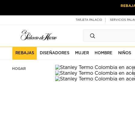
Ir
Ir
REBAJ
al
al
contenido
contenido
principal
de
TARJETA PALACIO
SERVICIOS PALA
pie
de
página
REBAJAS
DISEÑADORES
MUJER
HOMBRE
NIÑOS
HOGAR