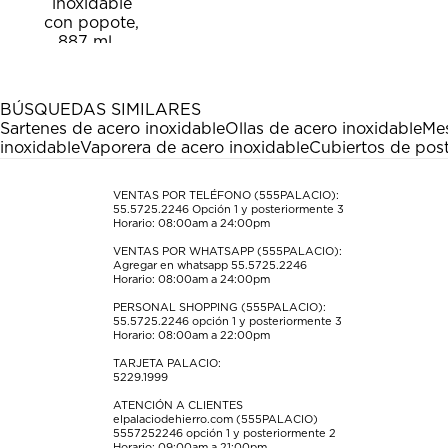
calificar
calificar
calificar
calificar
calificar
el
el
el
el
el
artículo
artículo
artículo
artículo
artículo
con
con
con
con
con
1
2
3
4
5
estrella
estrellas.
estrellas.
estrellas.
estrellas.
BÚSQUEDAS SIMILARES
Esta
Esta
Esta
Esta
Esta
Sartenes de acero inoxidable
Ollas de acero inoxidable
Mes
acción
acción
acción
acción
acción
inoxidable
Vaporera de acero inoxidable
Cubiertos de post
abrirá
abrirá
abrirá
abrirá
abrirá
el
el
el
el
el
formulario
formulario
formulario
formulario
formulario
VENTAS POR TELÉFONO (555PALACIO):
55.5725.2246
Opción 1 y posteriormente 3
de
de
de
de
de
Horario: 08:00am a 24:00pm
envío.
envío.
envío.
envío.
envío.
VENTAS POR WHATSAPP (555PALACIO):
Agregar en whatsapp 55.5725.2246
Horario: 08:00am a 24:00pm
PERSONAL SHOPPING (555PALACIO):
55.5725.2246
opción 1 y posteriormente 3
Horario: 08:00am a 22:00pm
TARJETA PALACIO:
5229.1999
ATENCIÓN A CLIENTES
elpalaciodehierro.com (555PALACIO)
5557252246
opción 1 y posteriormente 2
Horario: 09:00am a 21:00pm