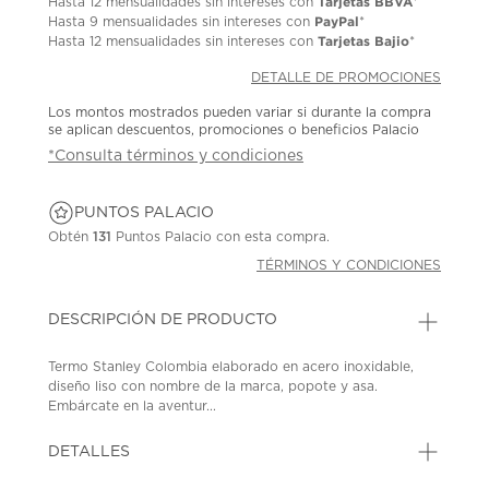
Tarjetas BBVA
Hasta
12 mensualidades
sin intereses con
*
PayPal
Hasta
9 mensualidades
sin intereses con
*
Tarjetas Bajio
Hasta
12 mensualidades
sin intereses con
*
DETALLE DE PROMOCIONES
Los montos mostrados pueden variar si durante la compra
se aplican descuentos, promociones o beneficios Palacio
*Consulta términos y condiciones
PUNTOS PALACIO
Obtén
131
Puntos Palacio con esta compra.
TÉRMINOS Y CONDICIONES
DESCRIPCIÓN DE PRODUCTO
Termo Stanley Colombia elaborado en acero inoxidable,
diseño liso con nombre de la marca, popote y asa.
Embárcate en la aventur...
DETALLES