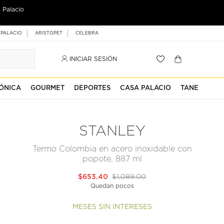
 Palacio
 PALACIO
ARISTOPET
CELEBRA
INICIAR SESIÓN
ÓNICA
GOURMET
DEPORTES
CASA PALACIO
TANE
STANLEY
Termo Colombia en acero inoxidable con
popote, 887 ml
$653.40
$1,089.00
Quedan pocos
MESES SIN INTERESES