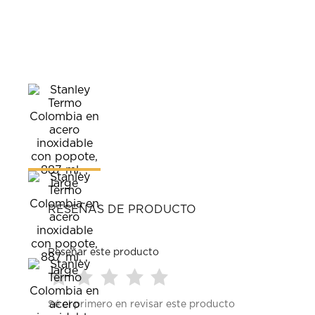
RESEÑAS DE PRODUCTO
Reseñar este producto
Seleccionar
Seleccionar
Seleccionar
Seleccionar
Seleccionar
Sé el primero en revisar este producto
para
para
para
para
para