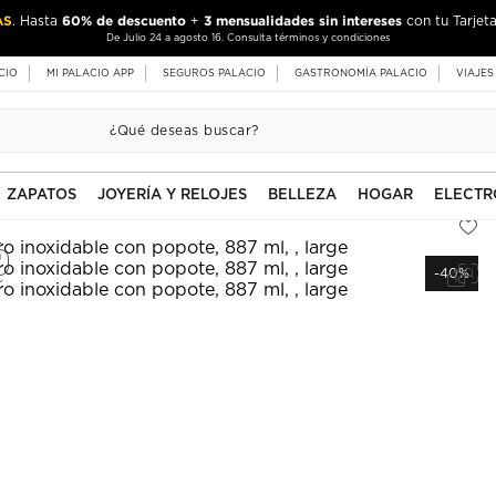
AS
60% de descuento
3 mensualidades sin intereses
. Hasta
+
con tu Tarjeta
De Julio 24 a agosto 16. Consulta términos y condiciones
CIO
MI PALACIO APP
SEGUROS PALACIO
GASTRONOMÍA PALACIO
VIAJES
ZAPATOS
JOYERÍA Y RELOJES
BELLEZA
HOGAR
ELECTR
-40%