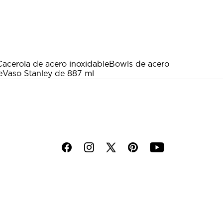
Cacerola de acero inoxidable
Bowls de acero
e
Vaso Stanley de 887 ml
f
i
p
y