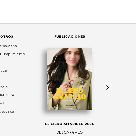
SOTROS
PUBLICACIONES
rporativo
e Cumplimiento
tica
abajo
ual 2024
dad
Búsqueda
LA 
EL LIBRO AMARILLO 2026
AG
DESCÁRGALO