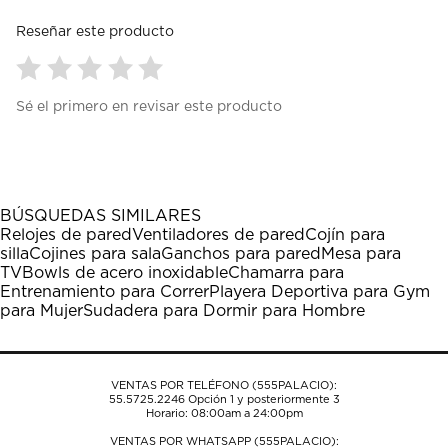
Reseñar este producto
Seleccionar
Seleccionar
Seleccionar
Seleccionar
Seleccionar
Sé el primero en revisar este producto
para
para
para
para
para
calificar
calificar
calificar
calificar
calificar
el
el
el
el
el
artículo
artículo
artículo
artículo
artículo
con
con
con
con
con
1
2
3
4
5
BÚSQUEDAS SIMILARES
estrella
estrellas.
estrellas.
estrellas.
estrellas.
Relojes de pared
Ventiladores de pared
Cojín para
Esta
Esta
Esta
Esta
Esta
silla
Cojines para sala
Ganchos para pared
Mesa para
acción
acción
acción
acción
acción
TV
Bowls de acero inoxidable
Chamarra para
abrirá
abrirá
abrirá
abrirá
abrirá
Entrenamiento para Correr
Playera Deportiva para Gym
el
el
el
el
el
para Mujer
Sudadera para Dormir para Hombre
formulario
formulario
formulario
formulario
formulario
de
de
de
de
de
envío.
envío.
envío.
envío.
envío.
VENTAS POR TELÉFONO (555PALACIO):
55.5725.2246
Opción 1 y posteriormente 3
Horario: 08:00am a 24:00pm
VENTAS POR WHATSAPP (555PALACIO):