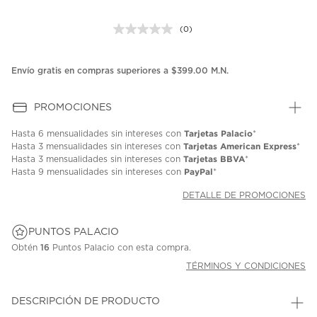
(0)
Sin
puntuación.
Enlace
en
Envío gratis en compras superiores a $399.00 M.N.
la
misma
página.
PROMOCIONES
Tarjetas Palacio
Hasta
6 mensualidades
sin intereses con
*
Tarjetas American Express
Hasta
3 mensualidades
sin intereses con
*
Tarjetas BBVA
Hasta
3 mensualidades
sin intereses con
*
PayPal
Hasta
9 mensualidades
sin intereses con
*
DETALLE DE PROMOCIONES
PUNTOS PALACIO
Obtén
16
Puntos Palacio con esta compra.
TÉRMINOS Y CONDICIONES
DESCRIPCIÓN DE PRODUCTO