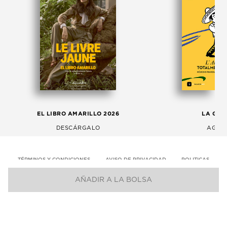
EL LIBRO AMARILLO 2026
LA GAC
DESCÁRGALO
AGOS
TÉRMINOS Y CONDICIONES
AVISO DE PRIVACIDAD
POLITICAS
AÑADIR A LA BOLSA