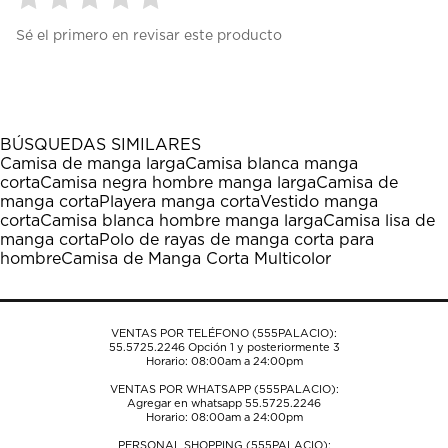
Seleccionar
Seleccionar
Seleccionar
Seleccionar
Seleccionar
Sé el primero en revisar este producto
para
para
para
para
para
calificar
calificar
calificar
calificar
calificar
el
el
el
el
el
artículo
artículo
artículo
artículo
artículo
con
con
con
con
con
1
2
3
4
5
BÚSQUEDAS SIMILARES
estrella
estrellas.
estrellas.
estrellas.
estrellas.
Camisa de manga larga
Camisa blanca manga
Esta
Esta
Esta
Esta
Esta
corta
Camisa negra hombre manga larga
Camisa de
acción
acción
acción
acción
acción
manga corta
Playera manga corta
Vestido manga
abrirá
abrirá
abrirá
abrirá
abrirá
corta
Camisa blanca hombre manga larga
Camisa lisa de
el
el
el
el
el
manga corta
Polo de rayas de manga corta para
formulario
formulario
formulario
formulario
formulario
hombre
Camisa de Manga Corta Multicolor
de
de
de
de
de
envío.
envío.
envío.
envío.
envío.
VENTAS POR TELÉFONO (555PALACIO):
55.5725.2246
Opción 1 y posteriormente 3
Horario: 08:00am a 24:00pm
VENTAS POR WHATSAPP (555PALACIO):
Agregar en whatsapp 55.5725.2246
Horario: 08:00am a 24:00pm
PERSONAL SHOPPING (555PALACIO):