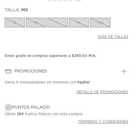
Sin
puntuación.
TALLA:
MX
Enlace
en
la
S
M
L
XL
XXL
misma
página.
GUÍA DE TALLAS
Envío gratis en compras superiores a $399.00 M.N.
PROMOCIONES
PayPal
Hasta
9 mensualidades
sin intereses con
*
DETALLE DE PROMOCIONES
PUNTOS PALACIO
Obtén
269
Puntos Palacio con esta compra.
TÉRMINOS Y CONDICIONES