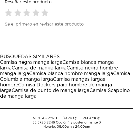
Reseñar este producto
Seleccionar
Seleccionar
Seleccionar
Seleccionar
Seleccionar
Sé el primero en revisar este producto
para
para
para
para
para
calificar
calificar
calificar
calificar
calificar
el
el
el
el
el
artículo
artículo
artículo
artículo
artículo
con
con
con
con
con
1
2
3
4
5
BÚSQUEDAS SIMILARES
estrella
estrellas.
estrellas.
estrellas.
estrellas.
Camisa negra manga larga
Camisa blanca manga
Esta
Esta
Esta
Esta
Esta
larga
Camisa de manga larga
Camisa negra hombre
acción
acción
acción
acción
acción
manga larga
Camisa blanca hombre manga larga
Camisa
abrirá
abrirá
abrirá
abrirá
abrirá
Columbia manga larga
Camisa mangas largas
el
el
el
el
el
hombre
Camisa Dockers para hombre de manga
formulario
formulario
formulario
formulario
formulario
larga
Camisa de punto de manga larga
Camisa Scappino
de
de
de
de
de
de manga larga
envío.
envío.
envío.
envío.
envío.
VENTAS POR TELÉFONO (555PALACIO):
55.5725.2246
Opción 1 y posteriormente 3
Horario: 08:00am a 24:00pm