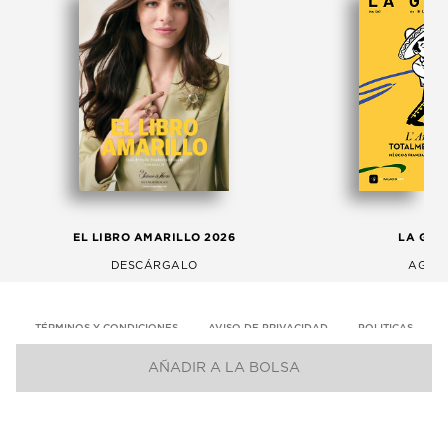
EL LIBRO AMARILLO 2026
LA GAC
DESCÁRGALO
AGOS
TÉRMINOS Y CONDICIONES
AVISO DE PRIVACIDAD
POLITICAS
AÑADIR A LA BOLSA