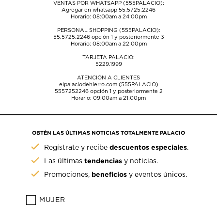
VENTAS POR WHATSAPP (555PALACIO):
Agregar en whatsapp 55.5725.2246
Horario: 08:00am a 24:00pm
PERSONAL SHOPPING (555PALACIO):
55.5725.2246
opción 1 y posteriormente 3
Horario: 08:00am a 22:00pm
TARJETA PALACIO:
5229.1999
ATENCIÓN A CLIENTES
elpalaciodehierro.com (555PALACIO)
5557252246
opción 1 y posteriormente 2
Horario: 09:00am a 21:00pm
OBTÉN LAS ÚLTIMAS NOTICIAS TOTALMENTE PALACIO
descuentos especiales
Regístrate y recibe
.
tendencias
Las últimas
y noticias.
beneficios
Promociones,
y eventos únicos.
MUJER