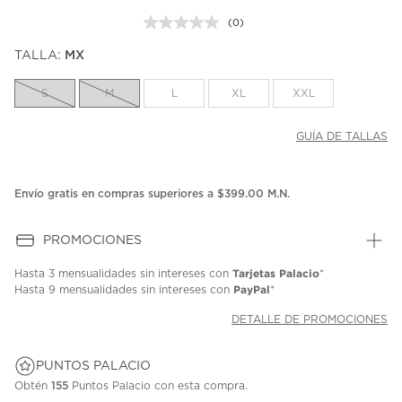
(0)
Sin
puntuación.
TALLA:
MX
Enlace
en
la
S
M
L
XL
XXL
misma
página.
GUÍA DE TALLAS
Envío gratis en compras superiores a $399.00 M.N.
PROMOCIONES
Tarjetas Palacio
Hasta
3 mensualidades
sin intereses con
*
PayPal
Hasta
9 mensualidades
sin intereses con
*
DETALLE DE PROMOCIONES
PUNTOS PALACIO
Obtén
155
Puntos Palacio con esta compra.