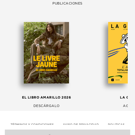
PUBLICACIONES
EL LIBRO AMARILLO 2026
LA GAC
DESCÁRGALO
AGOS
TÉRMINOS Y CONDICIONES
AVISO DE PRIVACIDAD
POLITICAS