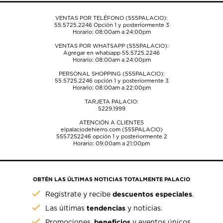
VENTAS POR TELÉFONO (555PALACIO):
55.5725.2246
Opción 1 y posteriormente 3
Horario: 08:00am a 24:00pm
VENTAS POR WHATSAPP (555PALACIO):
Agregar en whatsapp 55.5725.2246
Horario: 08:00am a 24:00pm
PERSONAL SHOPPING (555PALACIO):
55.5725.2246
opción 1 y posteriormente 3
Horario: 08:00am a 22:00pm
TARJETA PALACIO:
5229.1999
ATENCIÓN A CLIENTES
elpalaciodehierro.com (555PALACIO)
5557252246
opción 1 y posteriormente 2
Horario: 09:00am a 21:00pm
OBTÉN LAS ÚLTIMAS NOTICIAS TOTALMENTE PALACIO
descuentos especiales
Regístrate y recibe
.
tendencias
Las últimas
y noticias.
beneficios
Promociones,
y eventos únicos.