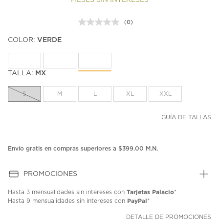
MESES SIN INTERESES
(0)
Sin
puntuación.
COLOR:
VERDE
Enlace
en
la
misma
página.
TALLA:
MX
S
M
L
XL
XXL
GUÍA DE TALLAS
Envío gratis en compras superiores a $399.00 M.N.
PROMOCIONES
Tarjetas Palacio
Hasta
3 mensualidades
sin intereses con
*
PayPal
Hasta
9 mensualidades
sin intereses con
*
DETALLE DE PROMOCIONES