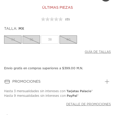
ÚLTIMAS PIEZAS
(0)
Sin
puntuación.
TALLA:
MX
Enlace
en
la
34
36
38
40
misma
página.
GUÍA DE TALLAS
Envío gratis en compras superiores a $399.00 M.N.
PROMOCIONES
Tarjetas Palacio
Hasta
3 mensualidades
sin intereses con
*
PayPal
Hasta
9 mensualidades
sin intereses con
*
DETALLE DE PROMOCIONES