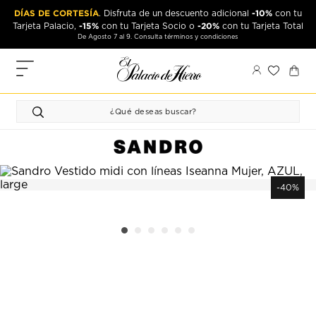
Ir
Ir
DÍAS DE CORTESÍA
-10%
. Disfruta de un descuento adicional
con tu
al
al
-15%
-20%
Tarjeta Palacio,
con tu Tarjeta Socio o
con tu Tarjeta Total
contenido
contenido
De Agosto 7 al 9. Consulta términos y condiciones
principal
de
pie
MIS
de
PEDIDOS
página
FAVORITOS
PERFIL
DIRECCIONES
-40%
MÉTODOS
DE PAGO
CERRAR
SESIÓN