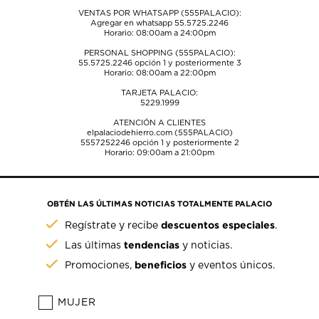
VENTAS POR WHATSAPP (555PALACIO):
Agregar en whatsapp 55.5725.2246
Horario: 08:00am a 24:00pm
PERSONAL SHOPPING (555PALACIO):
55.5725.2246
opción 1 y posteriormente 3
Horario: 08:00am a 22:00pm
TARJETA PALACIO:
5229.1999
ATENCIÓN A CLIENTES
elpalaciodehierro.com (555PALACIO)
5557252246
opción 1 y posteriormente 2
Horario: 09:00am a 21:00pm
OBTÉN LAS ÚLTIMAS NOTICIAS TOTALMENTE PALACIO
descuentos especiales
Regístrate y recibe
.
tendencias
Las últimas
y noticias.
beneficios
Promociones,
y eventos únicos.
MUJER