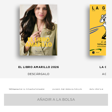
EL LIBRO AMARILLO 2026
LA GAC
DESCÁRGALO
AGOS
TÉRMINOS Y CONDICIONES
AVISO DE PRIVACIDAD
POLITICAS
AÑADIR A LA BOLSA