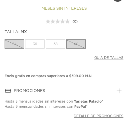
MESES SIN INTERESES
(0)
Sin
puntuación.
TALLA:
MX
Enlace
en
la
34
36
38
40
misma
página.
GUÍA DE TALLAS
Envío gratis en compras superiores a $399.00 M.N.
PROMOCIONES
Tarjetas Palacio
Hasta
3 mensualidades
sin intereses con
*
PayPal
Hasta
9 mensualidades
sin intereses con
*
DETALLE DE PROMOCIONES