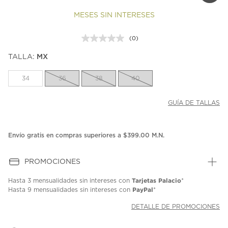
MESES SIN INTERESES
(0)
Sin
puntuación.
TALLA:
MX
Enlace
en
la
34
36
38
40
misma
página.
GUÍA DE TALLAS
Envío gratis en compras superiores a $399.00 M.N.
PROMOCIONES
Tarjetas Palacio
Hasta
3 mensualidades
sin intereses con
*
PayPal
Hasta
9 mensualidades
sin intereses con
*
DETALLE DE PROMOCIONES