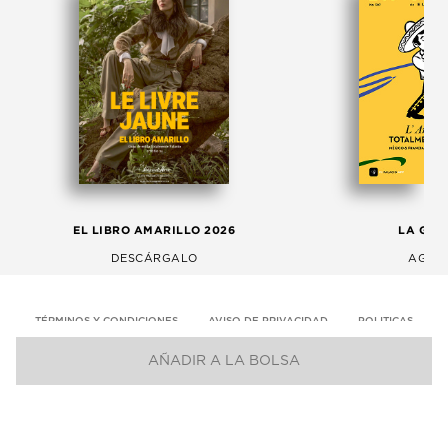
EL LIBRO AMARILLO 2026
LA GAC
DESCÁRGALO
AGOS
TÉRMINOS Y CONDICIONES
AVISO DE PRIVACIDAD
POLITICAS
AÑADIR A LA BOLSA