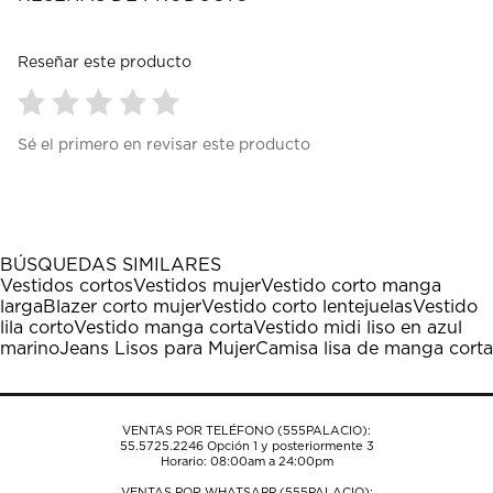
Reseñar este producto
Seleccionar
Seleccionar
Seleccionar
Seleccionar
Seleccionar
Sé el primero en revisar este producto
para
para
para
para
para
calificar
calificar
calificar
calificar
calificar
el
el
el
el
el
artículo
artículo
artículo
artículo
artículo
con
con
con
con
con
1
2
3
4
5
BÚSQUEDAS SIMILARES
estrella
estrellas.
estrellas.
estrellas.
estrellas.
Vestidos cortos
Vestidos mujer
Vestido corto manga
Esta
Esta
Esta
Esta
Esta
larga
Blazer corto mujer
Vestido corto lentejuelas
Vestido
acción
acción
acción
acción
acción
lila corto
Vestido manga corta
Vestido midi liso en azul
abrirá
abrirá
abrirá
abrirá
abrirá
marino
Jeans Lisos para Mujer
Camisa lisa de manga corta
el
el
el
el
el
formulario
formulario
formulario
formulario
formulario
de
de
de
de
de
envío.
envío.
envío.
envío.
envío.
VENTAS POR TELÉFONO (555PALACIO):
55.5725.2246
Opción 1 y posteriormente 3
Horario: 08:00am a 24:00pm
VENTAS POR WHATSAPP (555PALACIO):