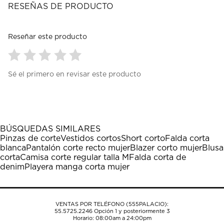
RESEÑAS DE PRODUCTO
Reseñar este producto
Seleccionar
Seleccionar
Seleccionar
Seleccionar
Seleccionar
Sé el primero en revisar este producto
para
para
para
para
para
calificar
calificar
calificar
calificar
calificar
el
el
el
el
el
artículo
artículo
artículo
artículo
artículo
con
con
con
con
con
1
2
3
4
5
BÚSQUEDAS SIMILARES
estrella
estrellas.
estrellas.
estrellas.
estrellas.
Pinzas de corte
Vestidos cortos
Short corto
Falda corta
Esta
Esta
Esta
Esta
Esta
blanca
Pantalón corte recto mujer
Blazer corto mujer
Blusa
acción
acción
acción
acción
acción
corta
Camisa corte regular talla M
Falda corta de
abrirá
abrirá
abrirá
abrirá
abrirá
denim
Playera manga corta mujer
el
el
el
el
el
formulario
formulario
formulario
formulario
formulario
de
de
de
de
de
envío.
envío.
envío.
envío.
envío.
VENTAS POR TELÉFONO (555PALACIO):
55.5725.2246
Opción 1 y posteriormente 3
Horario: 08:00am a 24:00pm