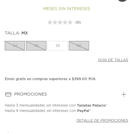
MESES SIN INTERESES
(0)
Sin
puntuación.
TALLA:
MX
Enlace
en
la
34
36
38
40
misma
página.
GUÍA DE TALLAS
Envío gratis en compras superiores a $399.00 M.N.
PROMOCIONES
Tarjetas Palacio
Hasta
3 mensualidades
sin intereses con
*
PayPal
Hasta
9 mensualidades
sin intereses con
*
DETALLE DE PROMOCIONES