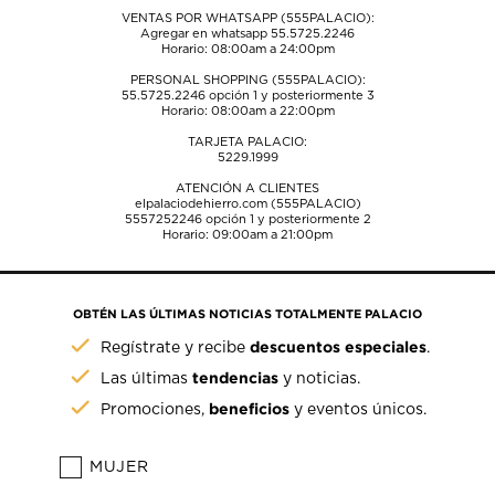
VENTAS POR WHATSAPP (555PALACIO):
Agregar en whatsapp 55.5725.2246
Horario: 08:00am a 24:00pm
PERSONAL SHOPPING (555PALACIO):
55.5725.2246
opción 1 y posteriormente 3
Horario: 08:00am a 22:00pm
TARJETA PALACIO:
5229.1999
ATENCIÓN A CLIENTES
elpalaciodehierro.com (555PALACIO)
5557252246
opción 1 y posteriormente 2
Horario: 09:00am a 21:00pm
OBTÉN LAS ÚLTIMAS NOTICIAS TOTALMENTE PALACIO
descuentos especiales
Regístrate y recibe
.
tendencias
Las últimas
y noticias.
beneficios
Promociones,
y eventos únicos.
MUJER