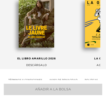
EL LIBRO AMARILLO 2026
LA GAC
DESCÁRGALO
AGOS
TÉRMINOS Y CONDICIONES
AVISO DE PRIVACIDAD
POLITICAS
AÑADIR A LA BOLSA