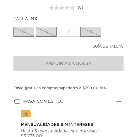
(0)
Sin
puntuación.
TALLA:
MX
Enlace
en
la
0
1
2
3
misma
página.
GUÍA DE TALLAS
AÑADIR A LA BOLSA
Envío gratis en compras superiores a $399.00 M.N.
PAGA CON ESTILO
MENSUALIDADES SIN INTERESES
3
Hasta
mensualidades sin intereses* -
$3,773.00*