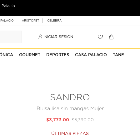
 Palacio
 PALACIO
ARISTOPET
CELEBRA
INICIAR SESIÓN
ÓNICA
GOURMET
DEPORTES
CASA PALACIO
TANE
SANDRO
Blusa lisa sin mangas Mujer
$3,773.00
$5,390.00
ÚLTIMAS PIEZAS