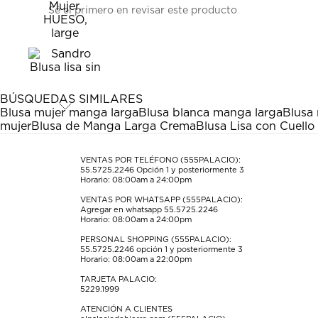
Sé el primero en revisar este producto
para
para
para
para
para
calificar
calificar
calificar
calificar
calificar
el
el
el
el
el
artículo
artículo
artículo
artículo
artículo
con
con
con
con
con
1
2
3
4
5
estrella
estrellas.
estrellas.
estrellas.
estrellas.
BÚSQUEDAS SIMILARES
Esta
Esta
Esta
Esta
Esta
Blusa mujer manga larga
Blusa blanca manga larga
Blusa
acción
acción
acción
acción
acción
mujer
Blusa de Manga Larga Crema
Blusa Lisa con Cuell
abrirá
abrirá
abrirá
abrirá
abrirá
el
el
el
el
el
formulario
formulario
formulario
formulario
formulario
VENTAS POR TELÉFONO (555PALACIO):
55.5725.2246
Opción 1 y posteriormente 3
de
de
de
de
de
Horario: 08:00am a 24:00pm
envío.
envío.
envío.
envío.
envío.
VENTAS POR WHATSAPP (555PALACIO):
Agregar en whatsapp 55.5725.2246
Horario: 08:00am a 24:00pm
PERSONAL SHOPPING (555PALACIO):
55.5725.2246
opción 1 y posteriormente 3
Horario: 08:00am a 22:00pm
TARJETA PALACIO:
5229.1999
ATENCIÓN A CLIENTES