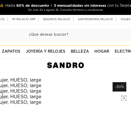
AS
60% de descuento
3 mensualidades sin intereses
. Hasta
+
con tu Tarjeta
De Julio 24 a agosto 16. Consulta términos y condiciones
CIO
MI PALACIO APP
SEGUROS PALACIO
GASTRONOMÍA PALACIO
VIAJES
ZAPATOS
JOYERÍA Y RELOJES
BELLEZA
HOGAR
ELECTR
-30%