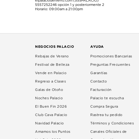
elpalaciodehierro.com (555PALACIO)
5557252246
opción 1 y posteriormente 2
Horario: 09:00am a 21:00pm
NEGOCIOS PALACIO
AYUDA
Rebajas de Verano
Promociones Bancarias
Festival de Belleza
Preguntas Frecuentes
Vende en Palacio
Garantías
Regreso a Clases
Contacto
Galas de Otoño
Facturación
Noches Palacio
Palacio te escucha
El Buen Fin 2026
Compra Segura
Club Cava Palacio
Rastrea tu pedido
Navidad Palacio
Términos y Condiciones
Amamos los Puntos
Canales Oficiales de