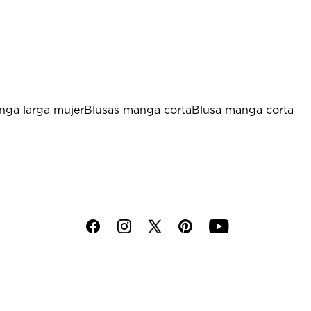
nga larga mujer
Blusas manga corta
Blusa manga corta
f
i
p
y