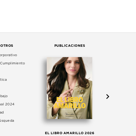
SOTROS
PUBLICACIONES
rporativo
e Cumplimiento
tica
abajo
ual 2024
dad
Búsqueda
LA 
EL LIBRO AMARILLO 2026