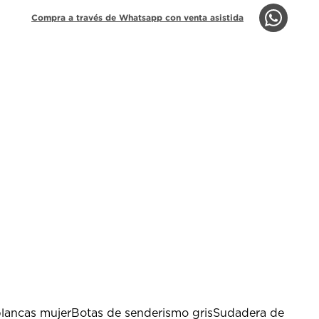
Compra a través de Whatsapp con venta asistida
lancas mujer
Botas de senderismo gris
Sudadera de