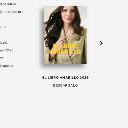
rporativo
e Cumplimiento
tica
abajo
ual 2025
dad
Búsqueda
LA 
EL LIBRO AMARILLO 2026
AG
DESCÁRGALO