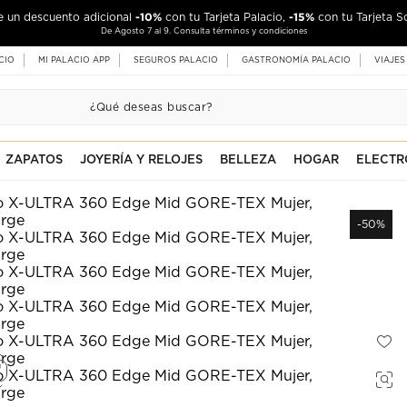
-10%
-15%
de un descuento adicional
con tu Tarjeta Palacio,
con tu Tarjeta S
De Agosto 7 al 9. Consulta términos y condiciones
CIO
MI PALACIO APP
SEGUROS PALACIO
GASTRONOMÍA PALACIO
VIAJES
ZAPATOS
JOYERÍA Y RELOJES
BELLEZA
HOGAR
ELECTR
-50%