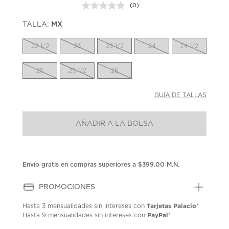
(0)
Sin
puntuación.
TALLA:
MX
Enlace
en
la
22 1/2
23
23 1/2
24
24 1/2
misma
página.
25
25 1/2
26
GUÍA DE TALLAS
AÑADIR A LA BOLSA
Envío gratis en compras superiores a $399.00 M.N.
PROMOCIONES
Tarjetas Palacio
Hasta
3 mensualidades
sin intereses con
*
PayPal
Hasta
9 mensualidades
sin intereses con
*