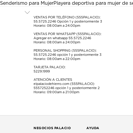
acción
acción
acción
acción
acción
Senderismo para Mujer
Playera deportiva para mujer de 
abrirá
abrirá
abrirá
abrirá
abrirá
el
el
el
el
el
formulario
formulario
formulario
formulario
formulario
VENTAS POR TELÉFONO (555PALACIO):
55.5725.2246
Opción 1 y posteriormente 3
de
de
de
de
de
Horario: 08:00am a 24:00pm
envío.
envío.
envío.
envío.
envío.
VENTAS POR WHATSAPP (555PALACIO):
Agregar en whatsapp 55.5725.2246
Horario: 08:00am a 24:00pm
PERSONAL SHOPPING (555PALACIO):
55.5725.2246
opción 1 y posteriormente 3
Horario: 08:00am a 22:00pm
TARJETA PALACIO:
5229.1999
ATENCIÓN A CLIENTES
elpalaciodehierro.com (555PALACIO)
5557252246
opción 1 y posteriormente 2
Horario: 09:00am a 21:00pm
NEGOCIOS PALACIO
AYUDA