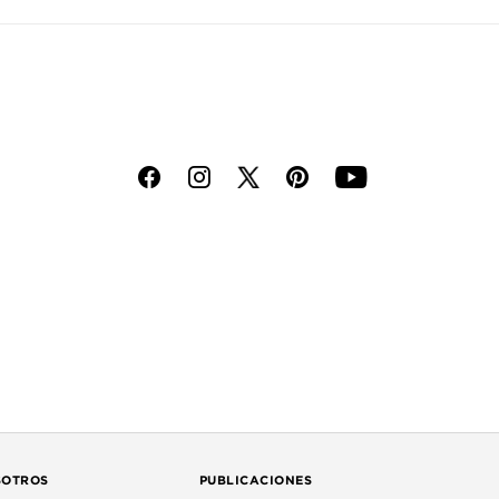
f
i
p
y
SOTROS
PUBLICACIONES