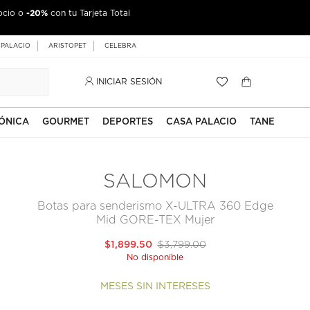
-20%
ocio o
con tu Tarjeta Total
 PALACIO
ARISTOPET
CELEBRA
INICIAR SESIÓN
ÓNICA
GOURMET
DEPORTES
CASA PALACIO
TANE
SALOMON
Botas para senderismo X-ULTRA 360 Edge
Mid GORE-TEX Mujer
$1,899.50
$3,799.00
No disponible
MESES SIN INTERESES