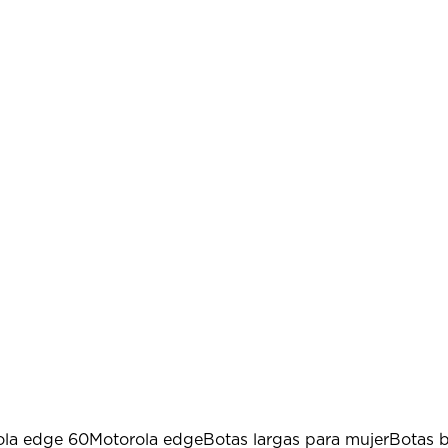
ola edge 60
Motorola edge
Botas largas para mujer
Botas b