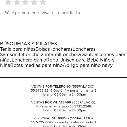
Seleccionar
Seleccionar
Seleccionar
Seleccionar
Seleccionar
Sé el primero en revisar este producto
para
para
para
para
para
calificar
calificar
calificar
calificar
calificar
el
el
el
el
el
artículo
artículo
artículo
artículo
artículo
con
con
con
con
con
1
2
3
4
5
BÚSQUEDAS SIMILARES
estrella
estrellas.
estrellas.
estrellas.
estrellas.
Tenis para niñas
Bolsas loncheras
Loncheras
Esta
Esta
Esta
Esta
Esta
Samsonite
Lonchera infantil
Lonchera azul
Calcetines para
acción
acción
acción
acción
acción
niñas
Lonchera dama
Ropa Unisex para Bebé Niño y
abrirá
abrirá
abrirá
abrirá
abrirá
Niña
Botas medias para niño
Abrigo para niño navy
el
el
el
el
el
formulario
formulario
formulario
formulario
formulario
de
de
de
de
de
envío.
envío.
envío.
envío.
envío.
VENTAS POR TELÉFONO (555PALACIO):
55.5725.2246
Opción 1 y posteriormente 3
Horario: 08:00am a 24:00pm
VENTAS POR WHATSAPP (555PALACIO):
Agregar en whatsapp 55.5725.2246
Horario: 08:00am a 24:00pm
PERSONAL SHOPPING (555PALACIO):
55.5725.2246
opción 1 y posteriormente 3
Horario: 08:00am a 22:00pm