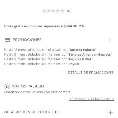
(0)
Sin
puntuación.
Enlace
en
Envío gratis en compras superiores a $399.00 M.N.
la
misma
página.
PROMOCIONES
Tarjetas Palacio
Hasta
12 mensualidades
sin intereses con
*
Tarjetas American Express
Hasta
9 mensualidades
sin intereses con
*
Tarjetas BBVA
Hasta
9 mensualidades
sin intereses con
*
PayPal
Hasta
9 mensualidades
sin intereses con
*
DETALLE DE PROMOCIONES
PUNTOS PALACIO
Obtén
55
Puntos Palacio con esta compra.
TÉRMINOS Y CONDICIONES
DESCRIPCIÓN DE PRODUCTO