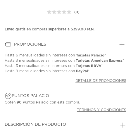
(0)
Sin
puntuación.
Enlace
en
Envío gratis en compras superiores a $399.00 M.N.
la
misma
página.
PROMOCIONES
Tarjetas Palacio
Hasta
6 mensualidades
sin intereses con
*
Tarjetas American Express
Hasta
3 mensualidades
sin intereses con
*
Tarjetas BBVA
Hasta
3 mensualidades
sin intereses con
*
PayPal
Hasta
9 mensualidades
sin intereses con
*
DETALLE DE PROMOCIONES
PUNTOS PALACIO
Obtén
90
Puntos Palacio con esta compra.
TÉRMINOS Y CONDICIONES
DESCRIPCIÓN DE PRODUCTO