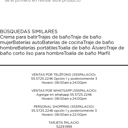
Sé el primero en revisar este producto
para
para
para
para
para
calificar
calificar
calificar
calificar
calificar
el
el
el
el
el
artículo
artículo
artículo
artículo
artículo
con
con
con
con
con
1
2
3
4
5
BÚSQUEDAS SIMILARES
estrella
estrellas.
estrellas.
estrellas.
estrellas.
Crema para batir
Trajes de baño
Traje de baño
Esta
Esta
Esta
Esta
Esta
mujer
Baterías auto
Baterías de cocina
Traje de baño
acción
acción
acción
acción
acción
hombre
Baterías portátiles
Toalla de baño Álvaro
Traje de
abrirá
abrirá
abrirá
abrirá
abrirá
baño corto liso para hombre
Toalla de baño Marfil
el
el
el
el
el
formulario
formulario
formulario
formulario
formulario
de
de
de
de
de
envío.
envío.
envío.
envío.
envío.
VENTAS POR TELÉFONO (555PALACIO):
55.5725.2246
Opción 1 y posteriormente 3
Horario: 08:00am a 24:00pm
VENTAS POR WHATSAPP (555PALACIO):
Agregar en whatsapp 55.5725.2246
Horario: 08:00am a 24:00pm
PERSONAL SHOPPING (555PALACIO):
55.5725.2246
opción 1 y posteriormente 3
Horario: 08:00am a 22:00pm
TARJETA PALACIO:
5229.1999